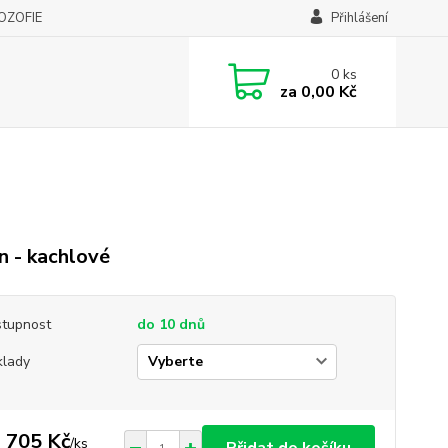
LOZOFIE
Přihlášení
0
ks
za
0,00 Kč
 - kachlové
tupnost
do 10 dnů
lady
 705 Kč
/
ks