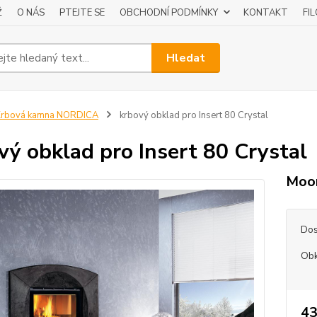
Ž
O NÁS
PTEJTE SE
OBCHODNÍ PODMÍNKY
KONTAKT
FI
Hledat
Krbová kamna NORDICA
krbový obklad pro Insert 80 Crystal
vý obklad pro Insert 80 Crystal
Moon
Dos
Obk
43