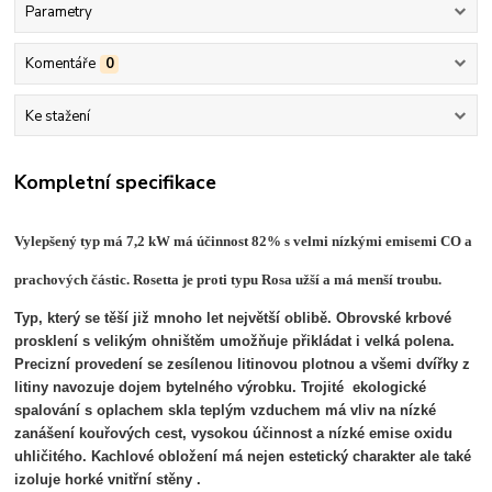
Parametry
Komentáře
0
Ke stažení
Kompletní specifikace
Vylepšený typ má 7,2 kW má účinnost 82% s velmi nízkými emisemi CO a
prachových částic. Rosetta je proti typu Rosa užší a má menší troubu.
Typ, který se těší již mnoho let největší oblibě. Obrovské krbové
prosklení s velikým ohništěm umožňuje přikládat i velká polena.
Precizní provedení se zesílenou litinovou plotnou a všemi dvířky z
litiny navozuje dojem bytelného výrobku. Trojité ekologické
spalování s oplachem skla teplým vzduchem má vliv na nízké
zanášení kouřových cest, vysokou účinnost a nízké emise oxidu
uhličitého. Kachlové obložení má nejen estetický charakter ale také
izoluje horké vnitřní stěny .