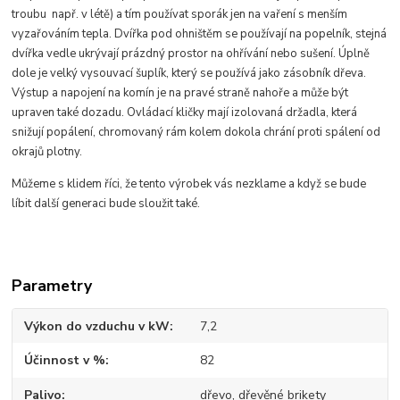
troubu např. v létě) a tím používat sporák jen na vaření s menším
vyzařováním tepla. Dvířka pod ohništěm se používají na popelník, stejná
dvířka vedle ukrývají prázdný prostor na ohřívání nebo sušení. Úplně
dole je velký vysouvací šuplík, který se používá jako zásobník dřeva.
Výstup a napojení na komín je na pravé straně nahoře a může být
upraven také dozadu. Ovládací kličky mají izolovaná držadla, která
snižují popálení, chromovaný rám kolem dokola chrání proti spálení od
okrajů plotny.
Můžeme s klidem říci, že tento výrobek vás nezklame a když se bude
líbit další generaci bude sloužit také.
Parametry
Výkon do vzduchu v kW
7,2
Účinnost v %
82
Palivo
dřevo, dřevěné brikety