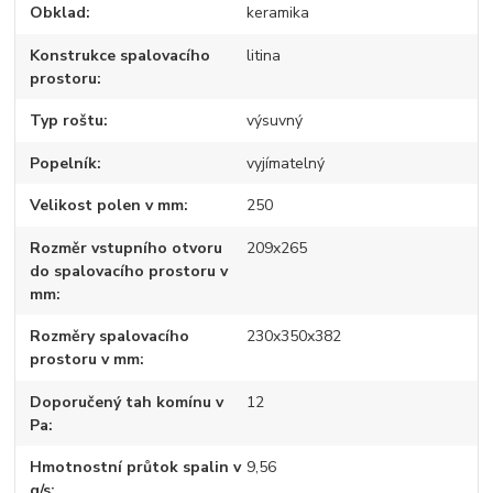
Obklad
keramika
Konstrukce spalovacího
litina
prostoru
Typ roštu
výsuvný
Popelník
vyjímatelný
Velikost polen v mm
250
Rozměr vstupního otvoru
209x265
do spalovacího prostoru v
mm
Rozměry spalovacího
230x350x382
prostoru v mm
Doporučený tah komínu v
12
Pa
Hmotnostní průtok spalin v
9,56
g/s