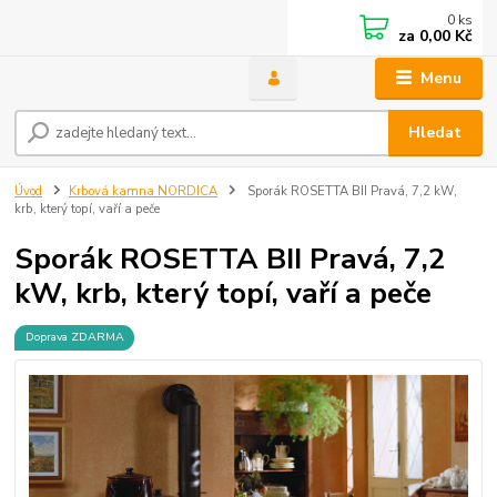
0
ks
za
0,00 Kč
Menu
Hledat
Úvod
Krbová kamna NORDICA
Sporák ROSETTA BII Pravá, 7,2 kW,
krb, který topí, vaří a peče
Sporák ROSETTA BII Pravá, 7,2
kW, krb, který topí, vaří a peče
Doprava ZDARMA