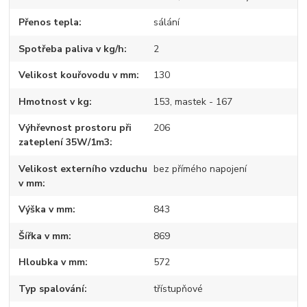
Přenos tepla
sálání
Spotřeba paliva v kg/h
2
Velikost kouřovodu v mm
130
Hmotnost v kg
153, mastek - 167
Výhřevnost prostoru při
206
zateplení 35W/1m3
Velikost externího vzduchu
bez přímého napojení
v mm
Výška v mm
843
Šířka v mm
869
Hloubka v mm
572
Typ spalování
třístupňové