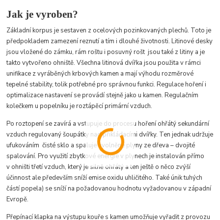
Jak je vyroben?
Základní korpus je sestaven z ocelových pozinkovaných plechů. Toto je
předpokladem zamezení reznutí a tím i dlouhé životnosti. Litinové desky
jsou vložené do zámku, rám roštu i posuvný rošt jsou také z litiny a je
takto vytvořeno ohniště. Všechna litinová dvířka jsou použita v rámci
unifikace z vyráběných krbových kamen a mají výhodu rozměrové
tepelné stability, tolik potřebné pro správnou funkci. Regulace hoření i
optimalizace nastavení se provádí stejně jako u kamen. Regulačním
kolečkem u popelníku je roztápěcí primární vzduch.
Po roztopení se zavírá a vstupuje do procesu hoření ohřátý sekundární
vzduch regulovaný šoupátky nad přikládacími dvířky. Ten jednak udržuje
ufukováním čisté sklo a spaluje uvolněné plyny ze dřeva – dvojité
spalování. Pro využití zbytkové energie v plynech je instalován přímo
v ohništi třetí vzduch, který je silně ohřátý a ten ještě o něco zvýší
účinnost ale především sníží emise oxidu uhličitého. Také únik tuhých
částí popela) se sníží na požadovanou hodnotu vyžadovanou v západní
Evropě.
Přepínací klapka na výstupu kouře s kamen umožňuje vyřadit z provozu