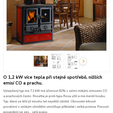
O 1,2 kW více tepla při stejné spotřebě, nižších
emisí CO a prachu.
Vylepšený typ má 7,2 kW má účinnost 82% s velmi nízkými emisemi CO
a prachových částic. Rosetta je proti typu Rosa užší a má menší troubu.
Typ, který se těší již mnoho let největší oblibě. Obrovské krbové
prosklení s velikým ohništěm umožňuje přikládat i velká polena. Precizní
provedení se zes...
celý popis