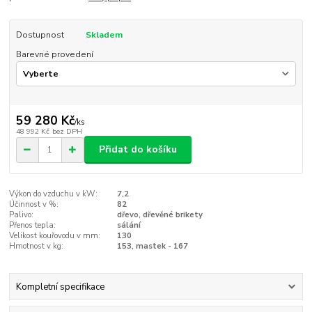
Dostupnost
Skladem
Barevné provedení
59 280 Kč
/
ks
48 992 Kč
bez DPH
Přidat do košíku
Výkon do vzduchu v kW:
7,2
Účinnost v %:
82
Palivo:
dřevo, dřevěné brikety
Přenos tepla:
sálání
Velikost kouřovodu v mm:
130
Hmotnost v kg:
153, mastek - 167
Kompletní specifikace