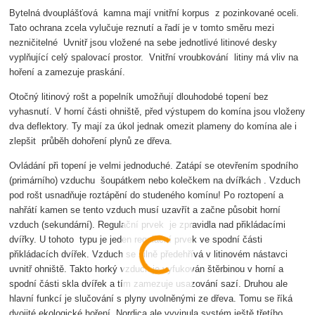
Bytelná dvouplášťová kamna mají vnitřní korpus z pozinkované oceli.
Tato ochrana zcela vylučuje reznutí a řadí je v tomto směru mezi
nezničitelné Uvnitř jsou vložené na sebe jednotlivé litinové desky
vyplňující celý spalovací prostor. Vnitřní vroubkování litiny má vliv na
hoření a zamezuje praskání.
Otočný litinový rošt a popelník umožňují dlouhodobé topení bez
vyhasnutí. V horní části ohniště, před výstupem do komína jsou vloženy
dva deflektory. Ty mají za úkol jednak omezit plameny do komína ale i
zlepšit průběh dohoření plynů ze dřeva.
Ovládání při topení je velmi jednoduché. Zatápí se otevřením spodního
(primárního) vzduchu šoupátkem nebo kolečkem na dvířkách . Vzduch
pod rošt usnadňuje roztápění do studeného komínu! Po roztopení a
nahřátí kamen se tento vzduch musí uzavřít a začne působit horní
vzduch (sekundární). Regulační prvek je zpravidla nad přikládacími
dvířky. U tohoto typu je jeden regulační prvek ve spodní části
přikládacích dvířek. Vzduch se silně předehřívá v litinovém nástavci
uvnitř ohniště. Takto horký vzduch je vyfukován štěrbinou v horní a
spodní části skla dvířek a tím zamezuje usazování sazí. Druhou ale
hlavní funkcí je slučování s plyny uvolněnými ze dřeva. Tomu se říká
dvojité ekologické hoření. Nordica ale vyvinula systém ještě třetího