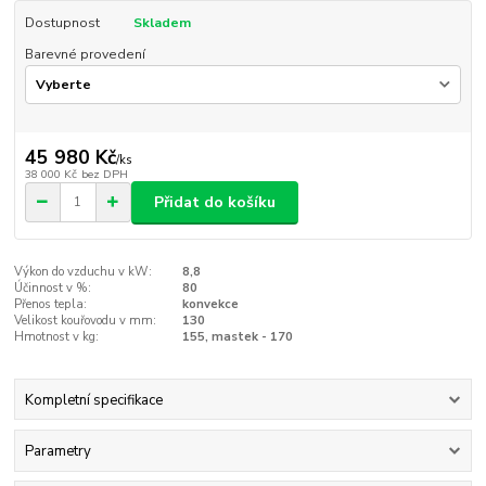
Dostupnost
Skladem
Barevné provedení
45 980 Kč
/
ks
38 000 Kč
bez DPH
Přidat do košíku
Výkon do vzduchu v kW:
8,8
Účinnost v %:
80
Přenos tepla:
konvekce
Velikost kouřovodu v mm:
130
Hmotnost v kg:
155, mastek - 170
Kompletní specifikace
Parametry