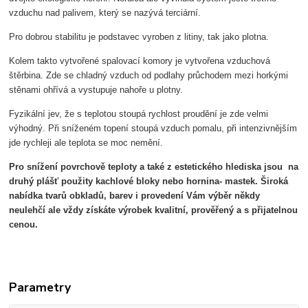
vzduchu nad palivem, který se nazývá terciární.
Pro dobrou stabilitu je podstavec vyroben z litiny, tak jako plotna.
Kolem takto vytvořené spalovací komory je vytvořena vzduchová
štěrbina. Zde se chladný vzduch od podlahy průchodem mezi horkými
stěnami ohřívá a vystupuje nahoře u plotny.
Fyzikální jev, že s teplotou stoupá rychlost proudění je zde velmi
výhodný. Při sníženém topení stoupá vzduch pomalu, při intenzivnějším
jde rychleji ale teplota se moc nemění.
Pro snížení povrchově teploty a také z estetického hlediska jsou na
druhý plášť použity kachlové bloky nebo hornina- mastek. Široká
nabídka tvarů obkladů, barev i provedení Vám výběr někdy
neulehčí ale vždy získáte výrobek kvalitní, prověřený a s přijatelnou
cenou.
Parametry