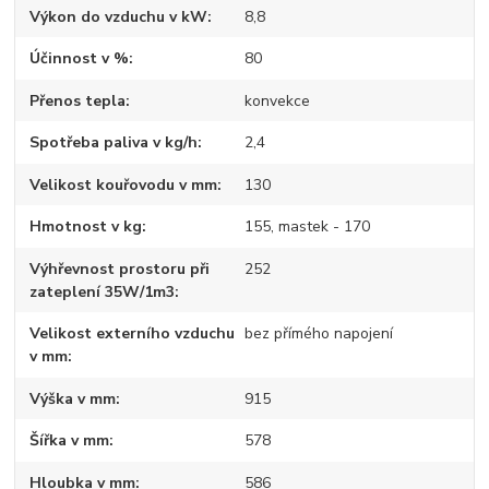
Výkon do vzduchu v kW
8,8
Účinnost v %
80
Přenos tepla
konvekce
Spotřeba paliva v kg/h
2,4
Velikost kouřovodu v mm
130
Hmotnost v kg
155, mastek - 170
Výhřevnost prostoru při
252
zateplení 35W/1m3
Velikost externího vzduchu
bez přímého napojení
v mm
Výška v mm
915
Šířka v mm
578
Hloubka v mm
586