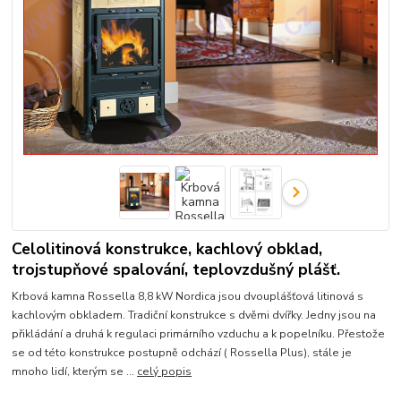
Celolitinová konstrukce, kachlový obklad,
trojstupňové spalování, teplovzdušný plášť.
Krbová kamna Rossella 8,8 kW Nordica jsou dvouplášťová litinová s
kachlovým obkladem. Tradiční konstrukce s dvěmi dvířky. Jedny jsou na
přikládání a druhá k regulaci primárního vzduchu a k popelníku. Přestože
se od této konstrukce postupně odchází ( Rossella Plus), stále je
mnoho lidí, kterým se ...
celý popis