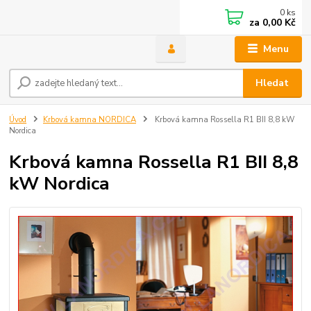
0
ks
za
0,00 Kč
Menu
Hledat
Úvod
Krbová kamna NORDICA
Krbová kamna Rossella R1 BII 8,8 kW
Nordica
Krbová kamna Rossella R1 BII 8,8
kW Nordica