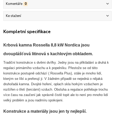
Komentáře
0
Ke stažení
Kompletní specifikace
Krbová kamna Rossella 8,8 kW Nordica jsou
dvouplášťová litinová s kachlovým obkladem.
Tradiční konstrukce s dvěmi dvířky. Jedny jsou na přikládání a druhá k
regulaci primárního vzduchu a k popelníku. Přestože se od této
konstrukce postupně odchází ( Rossella Plus), stále je mnoho lidí,
kterým se líbí a preferují ji. V žádném případě se nejedná o nějaká
druhořadá kamna. Dvojité hoření, oplach skla horkým vzduchem je
rozšířen o třetí (terciární) vzduch. Obsluha a regulace potřebuje trochu
více času na zaučení jak správně čistě topit ale to není pro mnoho lidí
velký problém a jsou nadmíru spokojeni.
Konstrukce a materiály jsou jen ty nejlepší.