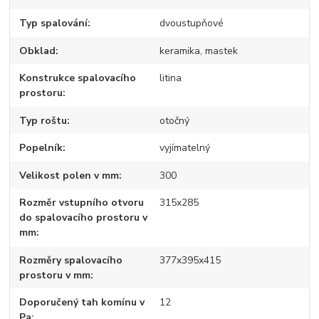
Typ spalování
dvoustupňové
Obklad
keramika, mastek
Konstrukce spalovacího
litina
prostoru
Typ roštu
otočný
Popelník
vyjímatelný
Velikost polen v mm
300
Rozměr vstupního otvoru
315x285
do spalovacího prostoru v
mm
Rozměry spalovacího
377x395x415
prostoru v mm
Doporučený tah komínu v
12
Pa