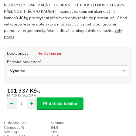
NEOBVYKLÝ TVAR, MALÁ HLOUBKA VELKÉ PROSKLENÍ JSOU HLAVNÍ
PŘEDNOSTI TĚCHTO KAMEN - možnost dokoupení akumulačních
kamenů 40 kg pro zvýšení předávací doby tepla do prostoru až 10 hod -
velkolepě řešené oblé sklo s možností úchvatného pohledu na
palmeny - ergonomicky řešená dřevěná rukojeť dvířek umožň...
celý
popis
Dostupnost
Není skladem
Barevné provedení
101 337 Kč
/
ks
83 750 Kč
bez DPH
Přidat do košíku
Číslo produktu:
SP9000
Účinnost v %:
84,8
Váha kg:
169