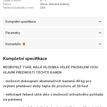
Výkon v kW/h:
4 - 7
Palivo:
dřevo, dřevěné brikety
Velikost kouřovodu v mm:
150
Kompletní specifikace
Parametry
Komentáře
0
Kompletní specifikace
NEOBVYKLÝ TVAR, MALÁ HLOUBKA VELKÉ PROSKLENÍ JSOU
HLAVNÍ PŘEDNOSTI TĚCHTO KAMEN
- možnost dokoupení akumulačních kamenů 40 kg pro
zvýšení předávací doby tepla do prostoru až 10 hod
- velkolepě řešené oblé sklo s možností úchvatného pohledu
na palmeny