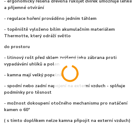
- ergonomicky řešená dřevěná rukojeť dvířek umožňuje lehké
a příjemné otvírání
- regulace hoření prováděno jedním táhlem
- topěniště vyloženo bílím akumulačním materiálem
Thermotte, který odráží světlo
do prostoru
- litinový rošt před sklem zvýšený jako zábrana proti
vypadávání uhlíků a polen
- kamna mají velký popelník
- spodní nebo zadní napojení na externí vzduch - splňuje
podmínky pro těsnost
- možnost dokoupení otočného mechanismu pro natáčení
kamen o 60°
( s tímto doplňkem nelze kamna připojit na externí vzduch)