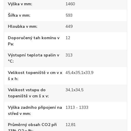
Výška v mm
1460
Šířka v mm
593
Hloubka v mm
449
Doporučený tah komínu v
12
Pa
Výstupní teplota spalin v
313
°C
Velikost topeniště v cm v x
45,4x35,1x33,9
š x h
Velikost vstupu do
34,1x34,5
topeniště v cm š x v
Výška zadního připojení na
1313 - 1333
střed v mm
Průměrný obsah CO2 při
12,81
13% O2 v %