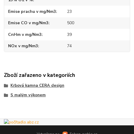
Emise prachu v mg/Nm3
23
Emise CO v mg/Nm3
500
CnHm v mg/Nm3
39
NOx v mg/Nm3
74
Zboží zařazeno v kategoriích
Krbová kamna CERA design
S malým výkonem
Vytvořeno na
Eshop-rychle.cz