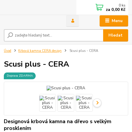
0
ks
za
0,00 Kč
Menu
Hledat
Úvod
Krbová kamna CERA design
Scusi plus - CERA
Scusi plus - CERA
Doprava ZDARMA
Designová krbová kamna na dřevo s velkým
prosklením