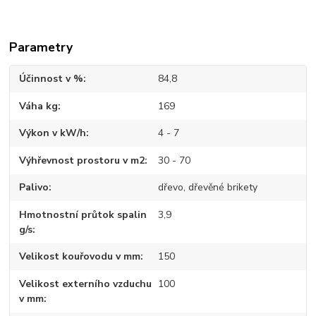
Parametry
Účinnost v %
84,8
Váha kg
169
Výkon v kW/h
4 - 7
Výhřevnost prostoru v m2
30 - 70
Palivo
dřevo, dřevěné brikety
Hmotnostní průtok spalin
3,9
g/s
Velikost kouřovodu v mm
150
Velikost externího vzduchu
100
v mm