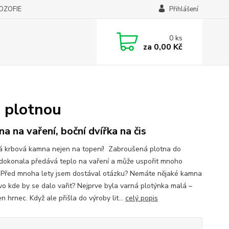
LOZOFIE
Přihlášení
0
ks
za
0,00 Kč
 plotnou
na na vaření, boční dvířka na čis
vá krbová kamna nejen na topení! Zabroušená plotna do
 dokonala předává teplo na vaření a může uspořit mnoho
 Před mnoha lety jsem dostával otázku? Nemáte nějaké kamna
vo kde by se dalo vařit? Nejprve byla varná plotýnka malá –
n hrnec. Když ale přišla do výroby lit...
celý popis