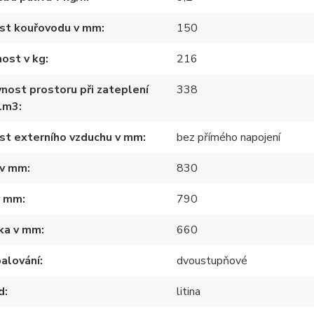
ost kouřovodu v mm
150
ost v kg
216
nost prostoru při zateplení
338
1m3
st externího vzduchu v mm
bez přímého napojení
 v mm
830
v mm
790
ka v mm
660
alování
dvoustupňové
d
litina