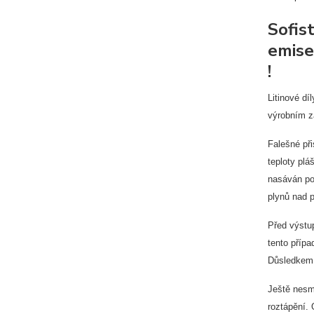
Sofis
emise
!
Litinové d
výrobním zá
Falešné při
teploty plá
nasáván pod
plynů nad 
Před výstup
tento přípa
Důsledkem 
Ještě nesm
roztápění.