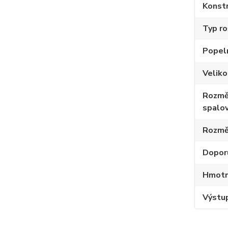
Konstr
Typ ro
Popel
Velik
Rozmě
spalov
Rozmě
Dopor
Hmotno
Výstup