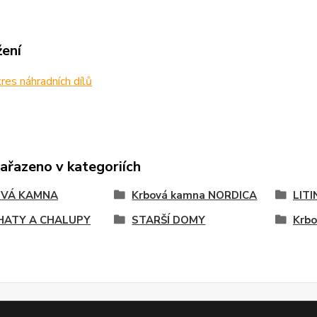
žení
es náhradních dílů
zařazeno v kategoriích
VÁ KAMNA
Krbová kamna NORDICA
LIT
HATY A CHALUPY
STARŠÍ DOMY
Krb