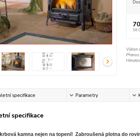
Dos
70
58 
Výkon 
Přenos 
Hmotno
etní specifikace
Parametry
tní specifikace
 krbová kamna nejen na topení! Zabroušená plotna do rovin