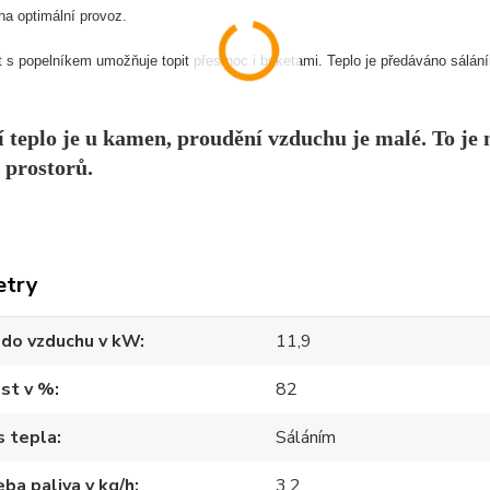
na optimální provoz.
 s popelníkem umožňuje topit přes noc i briketami. Teplo je předáváno sálá
í teplo je u kamen, proudění vzduchu je malé. To j
 prostorů.
etry
 do vzduchu v kW
11,9
st v %
82
s tepla
Sáláním
ba paliva v kg/h
3,2