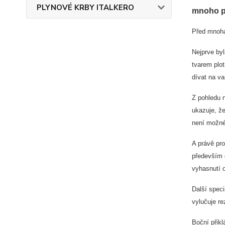
PLYNOVÉ KRBY ITALKERO
mnoho p
Před mnoha
Nejprve byl
tvarem plot
dívat na va
Z pohledu n
ukazuje, že
není možné
A právě pro
především d
vyhasnutí o
Další speci
vylučuje re
Boční přikl