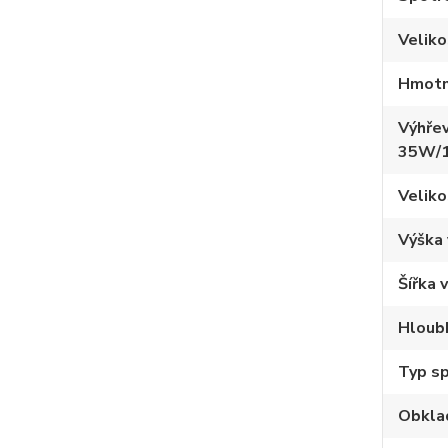
Velik
Hmotn
Výhřev
35W/
Veliko
Výška
Šířka 
Hloub
Typ sp
Obkla