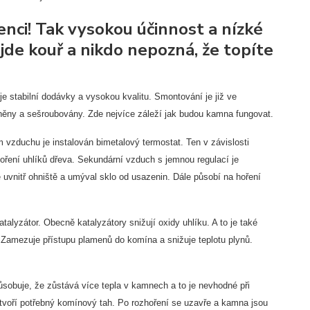
nci! Tak vysokou účinnost a nízké
jde kouř a nikdo nepozná, že topíte
 stabilní dodávky a vysokou kvalitu. Smontování je již ve
ěsněny a sešroubovány. Zde nejvíce záleží jak budou kamna fungovat.
 vzduchu je instalován bimetalový termostat. Ten v závislosti
oření uhlíků dřeva. Sekundární vzduch s jemnou regulací je
e uvnitř ohniště a umýval sklo od usazenin. Dále působí na hoření
atalyzátor. Obecně katalyzátory snižují oxidy uhlíku. A to je také
. Zamezuje přístupu plamenů do komína a snižuje teplotu plynů.
sobuje, že zůstává více tepla v kamnech a to je nevhodné při
ytvoří potřebný komínový tah. Po rozhoření se uzavře a kamna jsou