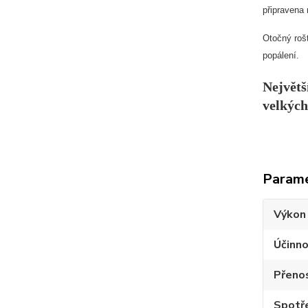
připravena 
Otočný rošt
popálení.
Největš
velkých
Param
Výkon
Účinno
Přeno
Spotře