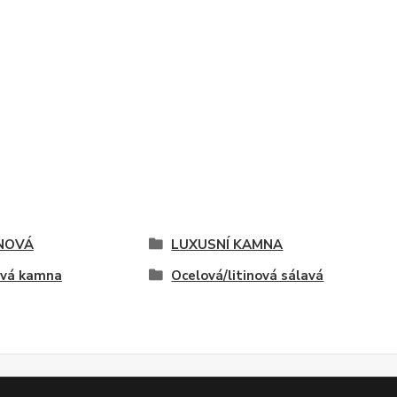
INOVÁ
LUXUSNÍ KAMNA
ová kamna
Ocelová/litinová sálavá