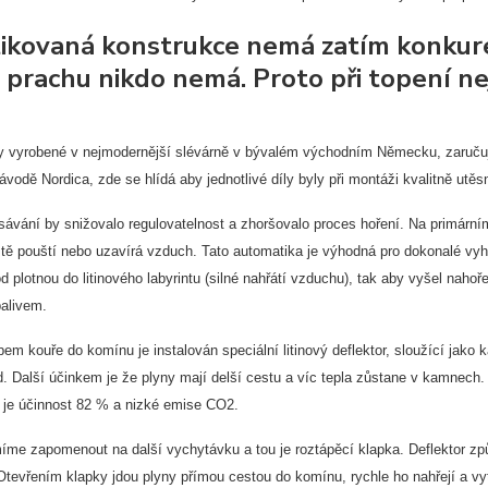
tikovaná konstrukce nemá zatím konkure
 prachu nikdo nemá. Proto při topení ne
íly vyrobené v nejmodernější slévárně v bývalém východním Německu, zaručuje
vodě Nordica, zde se hlídá aby jednotlivé díly byly při montáži kvalitně ut
sávání by snižovalo regulovatelnost a zhoršovalo proces hoření. Na primárním
ště pouští nebo uzavírá vzduch. Tato automatika je výhodná pro dokonalé vyh
 plotnou do litinového labyrintu (silné nahřátí vzduchu), tak aby vyšel nahoř
palivem.
em kouře do komínu je instalován speciální litinový deflektor, sloužící jako k
d. Další účinkem je že plyny mají delší cestu a víc tepla zůstane v kamnech
je účinnost 82 % a nizké emise CO2.
íme zapomenout na další vychytávku a tou je roztápěcí klapka. Deflektor způ
 Otevřením klapky jdou plyny přímou cestou do komínu, rychle ho nahřejí a v