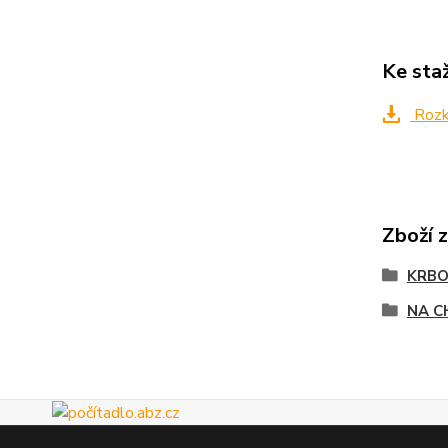
Ke sta
Rozkr
Zboží 
KRBO
NA C