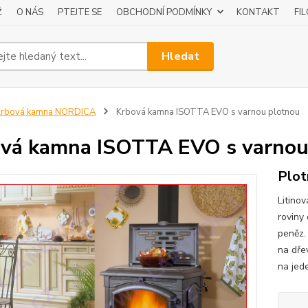
Ž
O NÁS
PTEJTE SE
OBCHODNÍ PODMÍNKY
KONTAKT
FI
Hledat
Krbová kamna NORDICA
Krbová kamna ISOTTA EVO s varnou plotnou
vá kamna ISOTTA EVO s varnou
Plot
Litino
roviny
peněz.
na dře
na jede