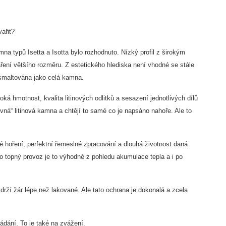
ařit?
mna typů Isetta a Isotta bylo rozhodnuto. Nízký profil z širokým
vaření většího rozměru.
Z estetického hlediska není vhodné se stále
e smaltována jako celá kamna.
á hmotnost, kvalita litinových odlitků a sesazení jednotlivých dílů
vná“ litinová kamna a chtějí to samé co je napsáno nahoře. Ale to
ké hoření, perfektní řemeslné zpracování a dlouhá životnost daná
ro topný provoz je to výhodné z pohledu akumulace tepla a i po
rží žár lépe než lakované. Ale tato ochrana je dokonalá a zcela
ádání. To je také na zvážení.