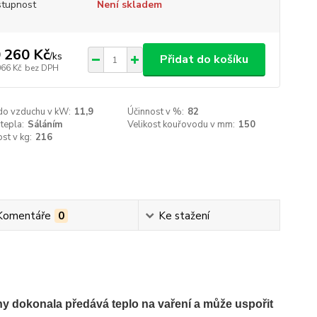
tupnost
Není skladem
 260 Kč
/
ks
Přidat do košíku
066 Kč
bez DPH
do vzduchu v kW:
11,9
Účinnost v %:
82
tepla:
Sáláním
Velikost kouřovodu v mm:
150
st v kg:
216
Komentáře
0
Ke stažení
y dokonala předává teplo na vaření a může uspořit