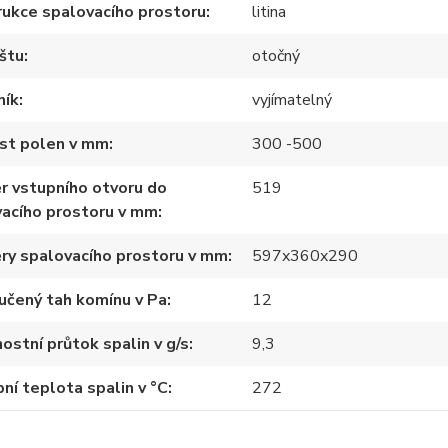
ukce spalovacího prostoru
litina
štu
otočný
ník
vyjímatelný
ost polen v mm
300 -500
r vstupního otvoru do
519
acího prostoru v mm
ry spalovacího prostoru v mm
597x360x290
učený tah komínu v Pa
12
stní průtok spalin v g/s
9,3
ní teplota spalin v °C
272