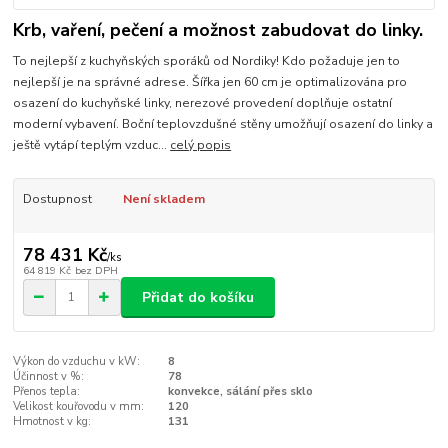
Krb, vaření, pečení a možnost zabudovat do linky.
To nejlepší z kuchyňských sporáků od Nordiky! Kdo požaduje jen to
nejlepší je na správné adrese. Šířka jen 60 cm je optimalizována pro
osazení do kuchyňské linky, nerezové provedení doplňuje ostatní
moderní vybavení. Boční teplovzdušné stěny umožňují osazení do linky a
ještě vytápí teplým vzduc...
celý popis
Dostupnost
Není skladem
78 431 Kč
/
ks
64 819 Kč
bez DPH
Přidat do košíku
Výkon do vzduchu v kW:
8
Účinnost v %:
78
Přenos tepla:
konvekce, sálání přes sklo
Velikost kouřovodu v mm:
120
Hmotnost v kg:
131