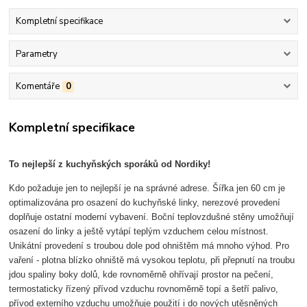
Kompletní specifikace
Parametry
Komentáře
0
Kompletní specifikace
To nejlepší z kuchyňských sporáků od Nordiky!
Kdo požaduje jen to nejlepší je na správné adrese. Šířka jen 60 cm je
optimalizována pro osazení do kuchyňské linky, nerezové provedení
doplňuje ostatní moderní vybavení. Boční teplovzdušné stěny umožňují
osazení do linky a ještě vytápí teplým vzduchem celou místnost.
Unikátní provedení s troubou dole pod ohništěm má mnoho výhod. Pro
vaření - plotna blízko ohniště má vysokou teplotu, při přepnutí na troubu
jdou spaliny boky dolů, kde rovnoměrně ohřívají prostor na pečení,
termostaticky řízený přívod vzduchu rovnoměrně topí a šetří palivo,
přívod externího vzduchu umožňuje použití i do nových utěsněných