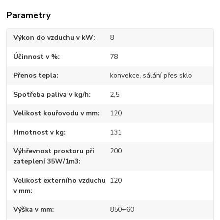
Parametry
Výkon do vzduchu v kW
8
Účinnost v %
78
Přenos tepla
konvekce, sálání přes sklo
Spotřeba paliva v kg/h
2,5
Velikost kouřovodu v mm
120
Hmotnost v kg
131
Výhřevnost prostoru při
200
zateplení 35W/1m3
Velikost externího vzduchu
120
v mm
Výška v mm
850+60