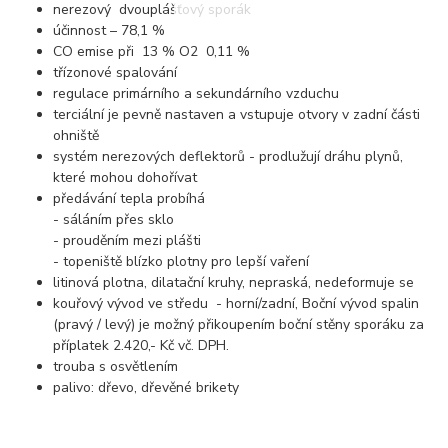
nerezový dvouplášťový sporák
účinnost – 78,1 %
CO emise při 13 % O2 0,11 %
třízonové spalování
regulace primárního a sekundárního vzduchu
terciální je pevně nastaven a vstupuje otvory v zadní části
ohniště
systém nerezových deflektorů - prodlužují dráhu plynů,
které mohou dohořívat
předávání tepla probíhá
- sáláním přes sklo
- prouděním mezi plášti
- topeniště blízko plotny pro lepší vaření
litinová plotna, dilatační kruhy, nepraská, nedeformuje se
kouřový vývod ve středu - horní/zadní, Boční vývod spalin
(pravý / levý) je možný přikoupením boční stěny sporáku za
příplatek 2.420,- Kč vč. DPH.
trouba s osvětlením
palivo: dřevo, dřevěné brikety