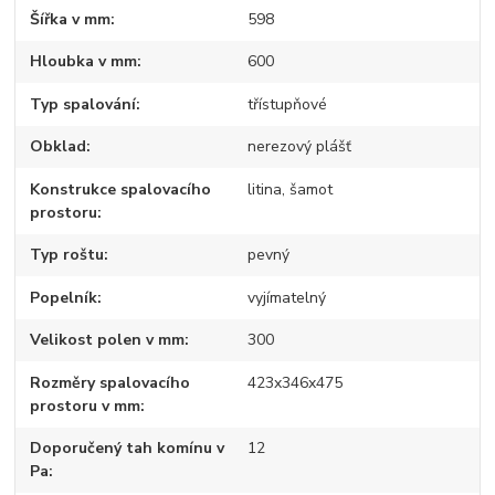
Šířka v mm
598
Hloubka v mm
600
Typ spalování
třístupňové
Obklad
nerezový plášť
Konstrukce spalovacího
litina, šamot
prostoru
Typ roštu
pevný
Popelník
vyjímatelný
Velikost polen v mm
300
Rozměry spalovacího
423x346x475
prostoru v mm
Doporučený tah komínu v
12
Pa