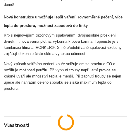
domů!
Nová konstrukce umožňuje lepší vaření, rovnoměrné pečení, více
tepla do prostoru, možnost zabudová do linky.
Krb s nejnovějším třízónovým spalováním, dvojnásobné prosklení
dvířek, litinová varná plotna, výkonná krbová kamna. Topeniště je v
kombinaci litina a IRONKER®. Silně předehřívané spalovací vzduchy
zajišťují dokonale čisté sklo a vysokou účinnost.
Nový způsob vnitřního vedení kouře snižuje emise prachu a CO a
rozšiřuje možnosti použití. Při vypnutí trouby např. letní provoz se
krásně uvaří ale množství tepla je menší. Při zapnutí trouby se nejen
upeče ale nahřátím celého sporáku se získá maximum tepla do
prostoru.
Vlastnosti