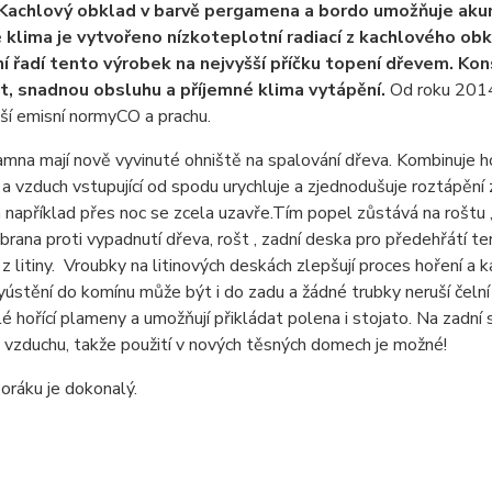
 Kachlový obklad v barvě pergamena a bordo umožňuje akum
 klima je vytvořeno nízkoteplotní radiací z kachlového ob
í řadí tento výrobek na nejvyšší příčku topení dřevem. Ko
t, snadnou obsluhu a příjemné klima vytápění.
Od roku 2014
jší emisní normyCO a prachu.
mna mají nově vyvinuté ohniště na spalování dřeva. Kombinuje ho
a vzduch vstupující od spodu urychluje a zjednodušuje roztápění
a například přes noc se zcela uzavře.Tím popel zůstává na roštu 
ábrana proti vypadnutí dřeva, rošt , zadní deska pro předehřátí te
 litiny. Vroubky na litinových deskách zlepšují proces hoření a 
stění do komínu může být i do zadu a žádné trubky neruší čelní 
lé hořící plameny a umožňují přikládat polena i stojato. Na zad
 vzduchu, takže použití v nových těsných domech je možné!
oráku je dokonalý.