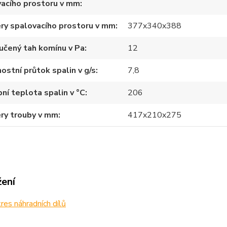
acího prostoru v mm
ry spalovacího prostoru v mm
377x340x388
učený tah komínu v Pa
12
stní průtok spalin v g/s
7,8
ní teplota spalin v °C
206
ry trouby v mm
417x210x275
žení
es náhradních dílů