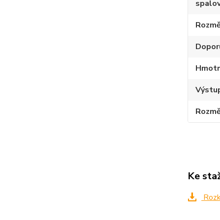
spalov
Rozmě
Dopor
Hmotno
Výstup
Rozmě
Ke sta
Rozkr