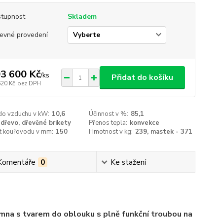
tupnost
Skladem
evné provedení
3 600 Kč
/
ks
Přidat do košíku
620 Kč
bez DPH
do vzduchu v kW:
10,6
Účinnost v %:
85,1
dřevo, dřevěné brikety
Přenos tepla:
konvekce
st kouřovodu v mm:
150
Hmotnost v kg:
239, mastek - 371
Komentáře
0
Ke stažení
mna s tvarem do oblouku s plně funkční troubou na