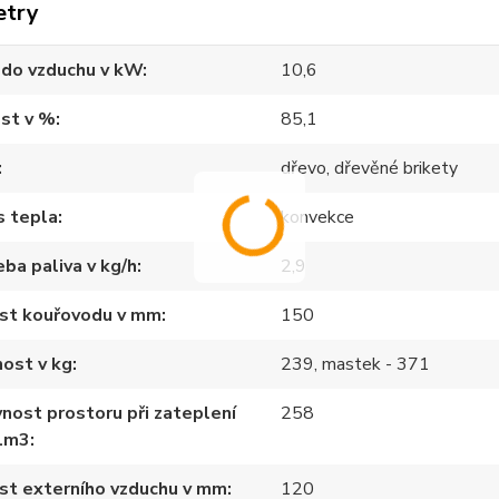
etry
 do vzduchu v kW
10,6
st v %
85,1
dřevo, dřevěné brikety
s tepla
konvekce
ba paliva v kg/h
2,9
ost kouřovodu v mm
150
ost v kg
239, mastek - 371
nost prostoru při zateplení
258
1m3
st externího vzduchu v mm
120