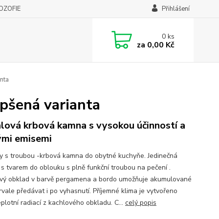
LOZOFIE
Přihlášení
0
ks
za
0,00 Kč
nta
epšená varianta
lová krbová kamna s vysokou účinností a
ými emisemi
y s troubou -krbová kamna do obytné kuchyňe. Jedinečná
s tvarem do oblouku s plně funkční troubou na pečení .
vý obklad v barvě pergamena a bordo umožňuje akumulované
rvale předávat i po vyhasnutí. Příjemné klima je vytvořeno
plotní radiací z kachlového obkladu. C...
celý popis