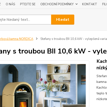
Ž
O NÁS
PTEJTE SE
OBCHODNÍ PODMÍNKY
KONTAKT
FI
Hledat
Krbová kamna NORDICA
Stefany s troubou BII 10,6 kW - vylepšená varia
any s troubou BII 10,6 kW - vyl
Kach
nízk
Stefan
kamna 
Kachlo
teplo t
nízkote