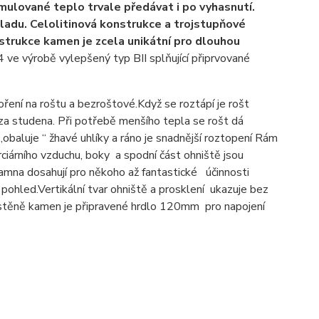
ulované teplo trvale předávat i po vyhasnutí.
kladu. Celolitinová konstrukce a trojstupňové
nstrukce kamen je zcela unikátní pro dlouhou
 ve výrobě vylepšený typ BII splňující připrvované
ření na roštu a bezroštové.Když se roztápí je rošt
 za studena. Při potřebě menšího tepla se rošt dá
„obaluje “ žhavé uhlíky a ráno je snadnější roztopení Rám
rciárního vzduchu, boky a spodní část ohniště jsou
kamna dosahují pro někoho až fantastické účinnosti
pohled.Vertikální tvar ohniště a prosklení ukazuje bez
ní stěně kamen je připravené hrdlo 120mm pro napojení