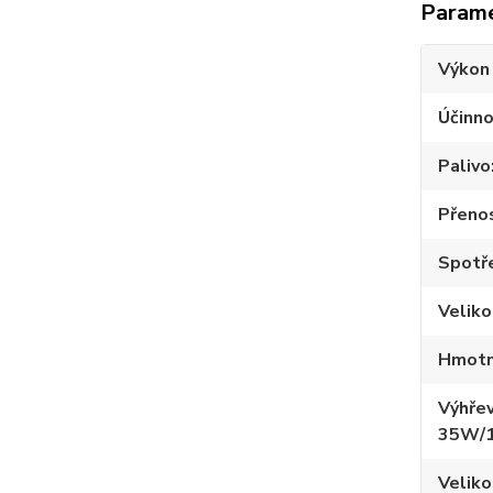
Param
Výkon
Účinno
Palivo
Přeno
Spotře
Velik
Hmotn
Výhřev
35W/
Veliko