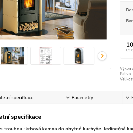
Dos
Bar
10
85 
Výkon 
Palivo:
Veliko
etní specifikace
Parametry
tní specifikace
s troubou -krbová kamna do obytné kuchyňe. Jedinečná ka