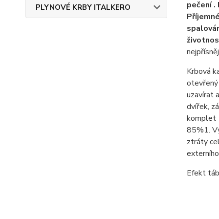
pečení .
PLYNOVÉ KRBY ITALKERO
Příjemné
spalován
životnos
nejpřísně
Krbová ka
otevřený 
uzavírat 
dvířek, z
komplet z
85%1. Vyú
ztráty ce
externího
Efekt táb