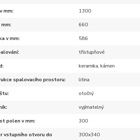
 v mm
1300
v mm
660
ka v mm
586
alování
třístupňové
d
keramika, kámen
ukce spalovacího prostoru
litina
štu
otočný
ník
vyjímatelný
ost polen v mm
300
r vstupního otvoru do
300x340