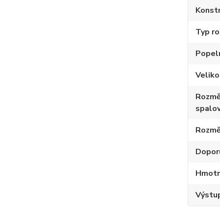
Konstr
Typ ro
Popel
Velik
Rozmě
spalov
Rozmě
Dopor
Hmotno
Výstup