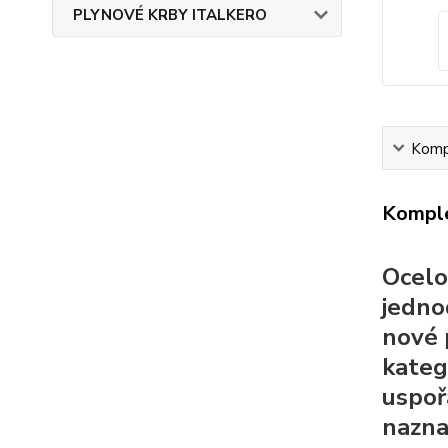
PLYNOVÉ KRBY ITALKERO
Kompl
Komple
Ocelo
jedno
nové 
katego
uspoř
nazna