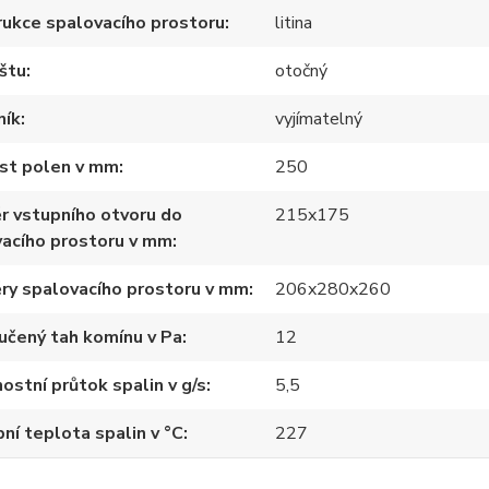
ukce spalovacího prostoru
litina
štu
otočný
ník
vyjímatelný
ost polen v mm
250
r vstupního otvoru do
215x175
acího prostoru v mm
ry spalovacího prostoru v mm
206x280x260
učený tah komínu v Pa
12
stní průtok spalin v g/s
5,5
ní teplota spalin v °C
227