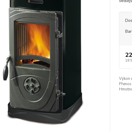
vedlejš
Dos
Bar
22
18 
Výkon 
Přenos 
Hmotno