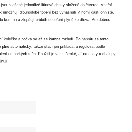
sou vložené jednotlivé litinové desky složené do čtverce. Vnitřní
ík umožňují dlouhodobé topení bez vyhasnutí.V horní části ohniště,
o komína a zlepšují průběh dohoření plynů ze dřeva. Pro dobrou
ní kolečko a počká se až se kamna rozhoří. Po nahřátí se tento
plně automatický, takže stačí jen přikládat a regulovat podle
lení od horkých stěn. Použití je velmi široké, ať na chaty a chalupy
nují.