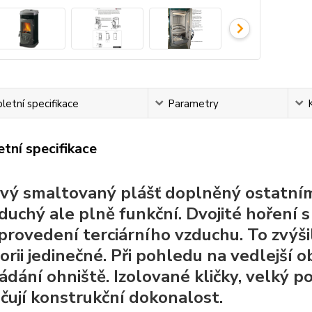
etní specifikace
Parametry
tní specifikace
vý smaltovaný plášť doplněný ostatními 
duchý ale plně funkční. Dvojité hoření 
provedení terciárního vzduchu. To zvýšil
rii jedinečné. Při pohledu na vedlejší ob
ádání ohniště. Izolované kličky, velký p
čují konstrukční dokonalost.