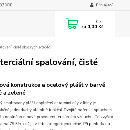
LOZOFIE
Přihlášení
0
ks
za
0,00 Kč
vání, čisté sklo,rychlé teplo.
ciální spalování, čisté
nová konstrukce a ocelový plášť v barvě
é a zelené
 smaltovaný plášť doplněný ostatními díly z litiny je
ukčně jednoduchý ale plně funkční. Dvojité hoření s oplachem
ylo doplněno o nové provedení terciárního vzduchu. To zvýšilo
t na 79,5%, což je v této kategorii jedinečné. Při pohledu na