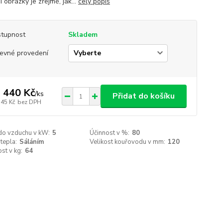
í obrázky je zřejmé, jak...
celý popis
tupnost
Skladem
evné provedení
 440 Kč
/
ks
Přidat do košíku
545 Kč
bez DPH
do vzduchu v kW:
5
Účinnost v %:
80
tepla:
Sáláním
Velikost kouřovodu v mm:
120
st v kg:
64