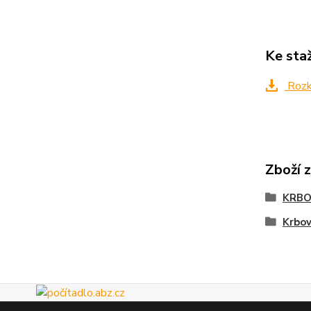
Ke sta
Rozkr
Zboží 
KRBO
Krbo