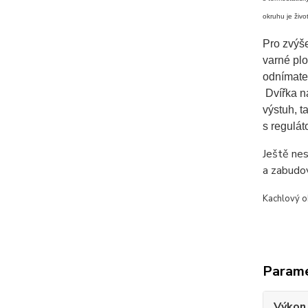
okruhu je živ
Pro zvýše
varné plo
odnímatel
Dvířka na
výstuh, t
s regulát
Ještě ne
a zabudo
Kachlový o
Param
Výkon