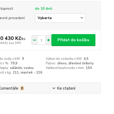
tupnost
do 10 dnů
evné provedení
0 430 Kč
/
ks
Přidat do košíku
264 Kč
bez DPH
do vody v kW:
9
Výkon do vzduchu v kW:
6,5
t v %:
79,9
Palivo:
dřevo, dřevěné brikety
tepla:
sáláním, vodou
Velikost kouřovodu v mm:
150
st v kg:
211, mastek - 226
Komentáře
0
Ke stažení