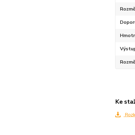
Rozmě
Dopor
Hmotno
Výstup
Rozmě
Ke sta
Rozkr