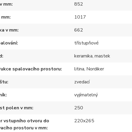
 v mm
852
v mm
1017
ka v mm
662
alování
třístupňové
d
keramika, mastek
ukce spalovacího prostoru
litina, Nordiker
štu
zvedací
ník
vyjímatelný
ost polen v mm
250
r vstupního otvoru do
220x265
acího prostoru v mm