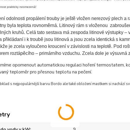
otnost prakticky neomezená!
ní odolnosti propálení trouby je ještě vložen nerezový plech a 
tny byla teplota rovnoměrná. Litinový rám s vloženou zabrouše
ných kruhů. Celá tato sestava má zespoda litinové výstupky – vý
 přikládaní i k troubě jsou litinová a jsou zcela identická s k
akže je zcela vyloučeno kroucení v závislosti na teplotě. Pod roš
orem roztápěcího – primárního vzduchu. Zcela dole je výsuvná 
smíme opomenout automatickou regulaci hoření termostatem, kde
vaný teploměr pro přesnou teplotu na pečení.
bklad s nejpopulárnější barvu Bordo ale také obložení mastkem si nachází s
etry
 do vody v kW
9