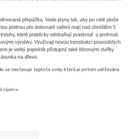
rafinovaná přepážka. Vede plyny tak, aby po celé ploše
nou plotnou pro dokonalé vaření mají nad ohništěm 5
stuhy, které prakticky odstraňují prasknutí a prohnutí.
amnovými výrobky. Využívají novou konstrukci pravoúhlých
tem je velký popelník přístupný také litinovými dvířky
zásuvka na dřevo.
 se nastavuje teplota vody, která je potom udržována
vé zájemce