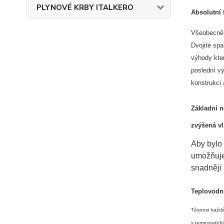
PLYNOVÉ KRBY ITALKERO
Absolutní 
Všeobecně 
Dvojité spa
výhody kte
poslední vý
konstrukci 
Základní n
zvýšená vl
Aby bylo 
umožňuje 
snadněji 
Teplovodn
Těsnost každé
s termostatic