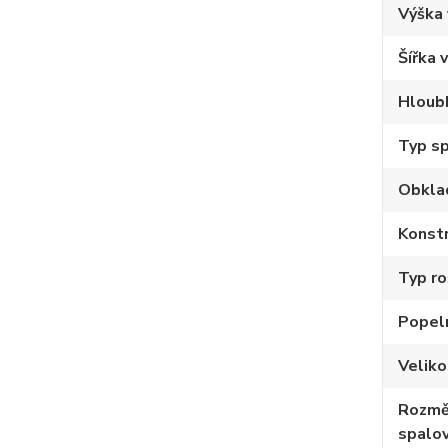
Výška
Šířka 
Hloub
Typ sp
Obkla
Konstr
Typ ro
Popel
Velik
Rozmě
spalov