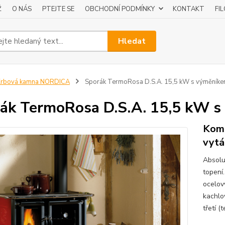
Ž
O NÁS
PTEJTE SE
OBCHODNÍ PODMÍNKY
KONTAKT
FI
Hledat
Krbová kamna NORDICA
Sporák TermoRosa D.S.A. 15,5 kW s výměník
ák TermoRosa D.S.A. 15,5 kW 
Komp
vytá
Absolut
topení
ocelov
kachlo
třetí (