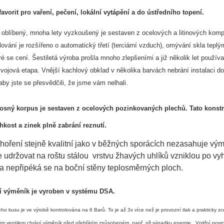
favorit pro vaření, pečení, lokální vytápění a do ústředního topení.
oblíbený, mnoha lety vyzkoušený je sestaven z ocelových a litinových kompo
lování je rozšířeno o automatický třetí (terciární vzduch), omývání skla tep
ré se cení. Šestiletá výroba prošla mnoho zlepšeními a již několik let pou
vojová etapa. Vnější kachlový obklad v několika barvách nebrání instalaci d
aby jste se přesvědčili, že jsme vám nelhali.
osný korpus je sestaven z ocelových pozinkovaných plechů. Tato konstru
hkost a zinek plně zabrání reznutí.
hoření stejně kvalitní jako v běžných sporácích nezasahuje vým
udržovat na roštu stálou vrstvu žhavých uhlíků vzniklou po vyh
a nepřipéká se na boční stěny teplosměrných ploch.
í výměník je vyroben v systému DSA.
ho kusu je ve výrobě kontrolována na 6 Barů. To je až 3x více než je provozní tlak a prakticky
kým ventilem chrání výměník před přehřátím způsobeném např. při výpadku energie. Vnitřní povr