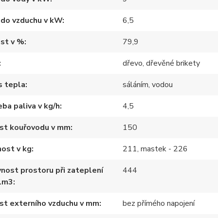
 do vzduchu v kW
6,5
st v %
79,9
dřevo, dřevěné brikety
s tepla
sáláním, vodou
ba paliva v kg/h
4,5
ost kouřovodu v mm
150
ost v kg
211, mastek - 226
nost prostoru při zateplení
444
1m3
st externího vzduchu v mm
bez přímého napojení