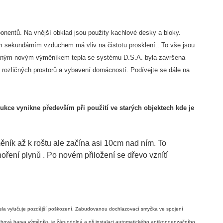
nentů. Na vnější obklad jsou použity kachlové desky a bloky.
lým sekundárním vzduchem má vliv na čistotu prosklení.. To vše jsou
žívaným novým výměníkem tepla se systému D.S.A. byla završena
o rozličných prostorů a vybavení domácností. Podívejte se dále na
kce vynikne především při použití ve starých objektech kde je
ěník až k roštu ale začína asi 10cm nad ním. To
oření plynů . Po novém přiložení se dřevo vznítí
 zcela vylučuje pozdější poškození. Zabudovanou dochlazovací smyčka ve spojení
chová barva výměníku je žáruodolná a při instalaci automatického antikondenzačního