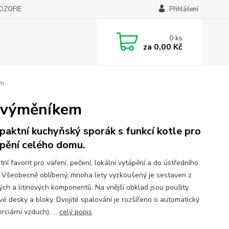
LOZOFIE
Přihlášení
0
ks
za
0,00 Kč
em
s výměníkem
aktní kuchyňský sporák s funkcí kotle pro
pění celého domu.
ní favorit pro vaření, pečení, lokální vytápění a do ústředního
. Všeobecně oblíbený, mnoha lety vyzkoušený je sestaven z
ých a litinových komponentů. Na vnější obklad jsou použity
vé desky a bloky. Dvojité spalování je rozšířeno o automatický
terciární vzduch), ...
celý popis