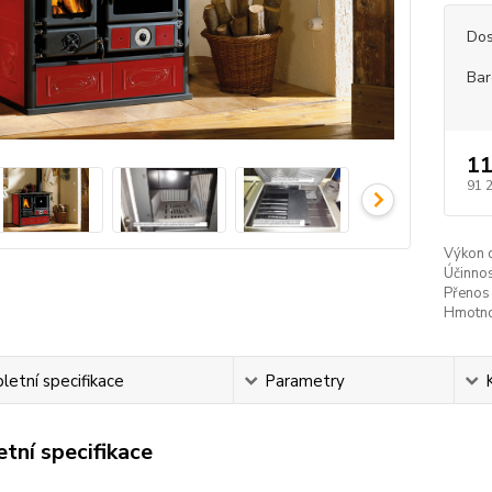
Dos
Bar
11
91 
Výkon 
Účinnos
Přenos 
Hmotno
etní specifikace
Parametry
tní specifikace