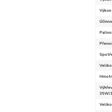
Výkon
Účinno
Palivo
Přeno
Spotře
Velik
Hmotn
Výhřev
35W/
Veliko