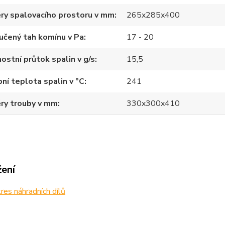
ry spalovacího prostoru v mm
265x285x400
učený tah komínu v Pa
17 - 20
stní průtok spalin v g/s
15,5
ní teplota spalin v °C
241
ry trouby v mm
330x300x410
žení
es náhradních dílů