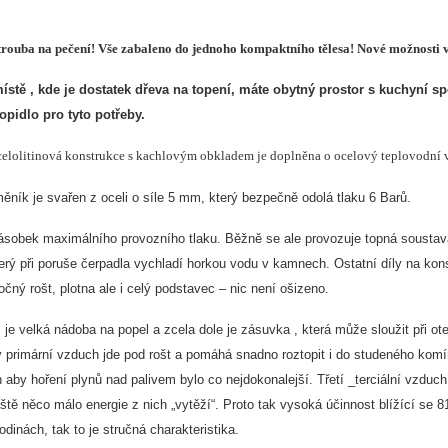
 trouba na pečení! Vše zabaleno do jednoho kompaktního tělesa! Nové možnosti
místě , kde je dostatek dřeva na topení, máte obytný prostor s kuchyní sp
topidlo pro tyto potřeby.
elolitinová konstrukce s kachlovým obkladem je doplněna o ocelový teplovodní vým
ěník je svařen z oceli o síle 5 mm, který bezpečně odolá tlaku 6 Barů.
násobek maximálního provozního tlaku. Běžně se ale provozuje topná soustava
erý při poruše čerpadla vychladí horkou vodu v kamnech. Ostatní díly na kons
otočný rošt, plotna ale i celý podstavec – nic není ošizeno.
je velká nádoba na popel a zcela dole je zásuvka , která může sloužit při ot
 primární vzduch jde pod rošt a pomáhá snadno roztopit i do studeného komín
 aby hoření plynů nad palivem bylo co nejdokonalejší. Třetí _terciální vzduch
eště něco málo energie z nich „vytěží“. Proto tak vysoká účinnost blížící se
odinách, tak to je stručná charakteristika.