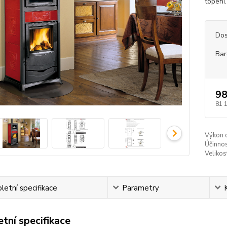
topení.
Dos
Bar
98
81 
Výkon 
Účinnos
Veliko
etní specifikace
Parametry
tní specifikace