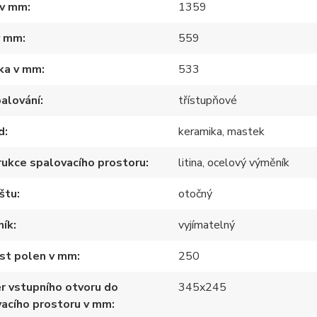
 v mm
1359
v mm
559
ka v mm
533
alování
třístupňové
d
keramika, mastek
ukce spalovacího prostoru
litina, ocelový výměník
štu
otočný
ník
vyjímatelný
ost polen v mm
250
r vstupního otvoru do
345x245
acího prostoru v mm