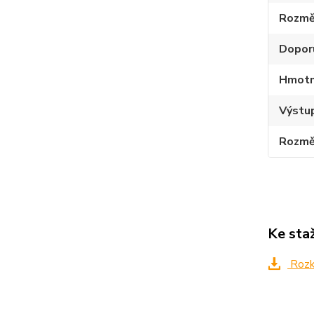
Rozmě
Dopor
Hmotno
Výstup
Rozmě
Ke sta
Rozkr