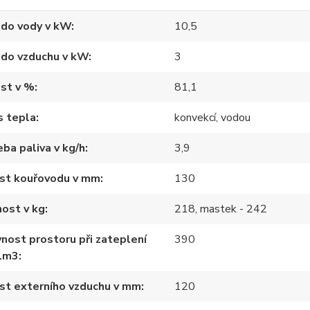
 do vody v kW
10,5
 do vzduchu v kW
3
st v %
81,1
s tepla
konvekcí, vodou
ba paliva v kg/h
3,9
ost kouřovodu v mm
130
ost v kg
218, mastek - 242
nost prostoru při zateplení
390
1m3
st externího vzduchu v mm
120