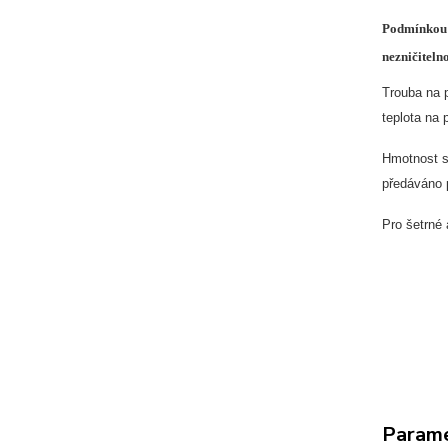
Podmínkou k
nezničiteln
Trouba na 
teplota na 
Hmotnost s
předáváno p
Pro šetrné 
Param