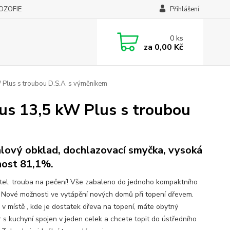
LOZOFIE
Přihlášení
0
ks
za
0,00 Kč
lus s troubou D.S.A. s výměníkem
 13,5 kW Plus s troubou
lový obklad, dochlazovací smyčka, vysoká
nost 81,1%.
otel, trouba na pečení! Vše zabaleno do jednoho kompaktního
! Nové možnosti ve vytápění nových domů při topení dřevem.
e v místě , kde je dostatek dřeva na topení, máte obytný
r s kuchyní spojen v jeden celek a chcete topit do ústředního