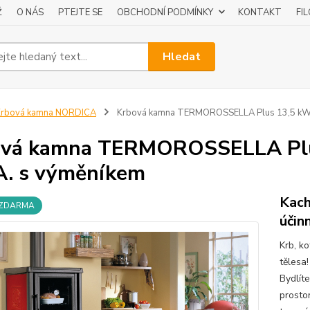
Ž
O NÁS
PTEJTE SE
OBCHODNÍ PODMÍNKY
KONTAKT
FI
Hledat
Krbová kamna NORDICA
Krbová kamna TERMOROSSELLA Plus 13,5 kW P
vá kamna TERMOROSSELLA Plus
A. s výměníkem
Kach
 ZDARMA
účin
Krb, k
tělesa
Bydlít
prosto