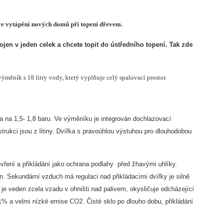
 ve vytápění nových domů při topení dřevem.
ojen v jeden celek a chcete topit do ústředního topení. Tak zde
ěník s 18 litry vody, který vyplňuje celý spalovací prostor.
 na 1,5- 1,8 baru. Ve výměníku je integrován dochlazovací
trukci jsou z litiny. Dvířka s pravoúhlou výstuhou pro dlouhodobou
evření a přikládání jako ochrana podlahy před žhavými uhlíky.
. Sekundární vzduch má regulaci nad přikládacími dvířky je silně
 je veden zcela vzadu v ohništi nad palivem, okysličuje odcházející
 81% a velmi nízké emise CO2. Čisté sklo po dlouho dobu, přikládání