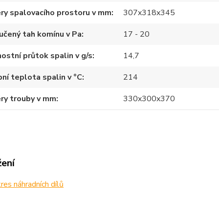
ry spalovacího prostoru v mm
307x318x345
učený tah komínu v Pa
17 - 20
stní průtok spalin v g/s
14,7
ní teplota spalin v °C
214
ry trouby v mm
330x300x370
žení
es náhradních dílů