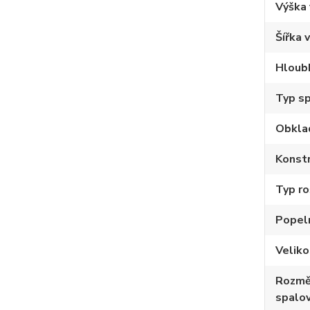
Výška
Šířka 
Hloub
Typ sp
Obkla
Konstr
Typ ro
Popel
Velik
Rozmě
spalov