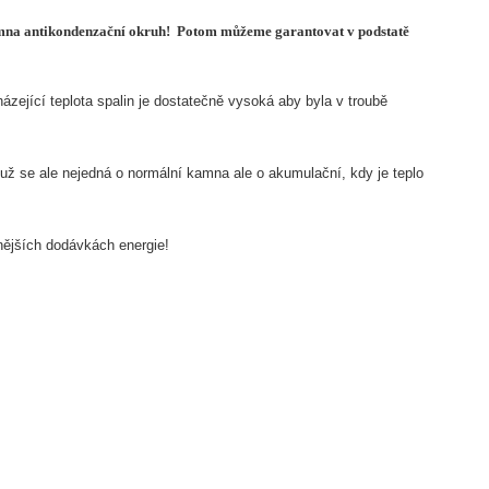
kamna antikondenzační okruh! Potom můžeme garantovat v podstatě
ející teplota spalin je dostatečně vysoká aby byla v troubě
 se ale nejedná o normální kamna ale o akumulační, kdy je teplo
vnějších dodávkách energie!