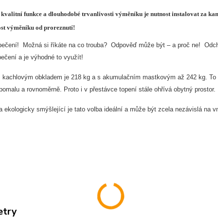
valitní funkce a dlouhodobé trvanlivosti výměníku je nutnost instalovat za 
ost výměníku od proreznutí!
pečení! Možná si říkáte na co trouba? Odpověď může být – a proč ne! Odcház
pečení a je výhodné to využít!
 kachlovým obkladem je 218 kg a s akumulačním mastkovým až 242 kg. To už
omalu a rovnoměrně. Proto i v přestávce topení stále ohřívá obytný prostor.
a ekologicky smýšlející je tato volba ideální a může být zcela nezávislá na 
etry