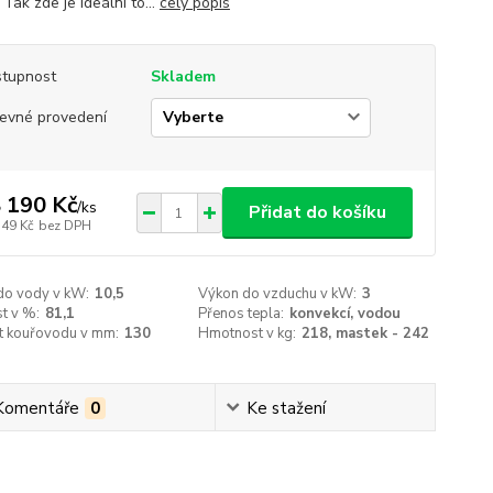
 Tak zde je ideální to...
celý popis
tupnost
Skladem
evné provedení
 190 Kč
/
ks
Přidat do košíku
149 Kč
bez DPH
do vody v kW:
10,5
Výkon do vzduchu v kW:
3
t v %:
81,1
Přenos tepla:
konvekcí, vodou
st kouřovodu v mm:
130
Hmotnost v kg:
218, mastek - 242
Komentáře
0
Ke stažení