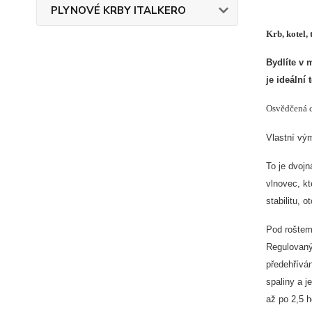
PLYNOVÉ KRBY ITALKERO
Krb, kotel,
Bydlíte v 
je ideální 
Osvědčená c
Vlastní vým
To je dvoj
vlnovec, kt
stabilitu, 
Pod roštem 
Regulovaný
předehříván
spaliny a j
až po 2,5 h