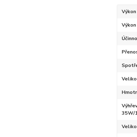
Výkon
Výkon
Účinno
Přeno
Spotře
Velik
Hmotn
Výhřev
35W/
Veliko