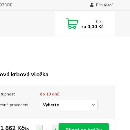
LOZOFIE
Přihlášení
0
ks
za
0,00 Kč
ová krbová vložka
tupnost
do 10 dnů
evné provedení
1 862 Kč
/
ks