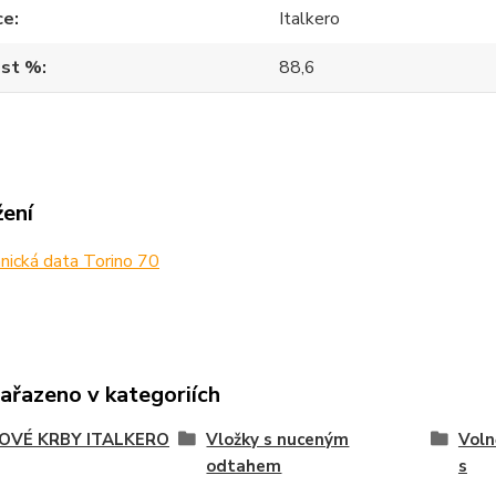
ce
Italkero
ost %
88,6
žení
ická data Torino 70
zařazeno v kategoriích
OVÉ KRBY ITALKERO
Vložky s nuceným
Voln
odtahem
s