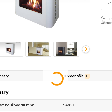
175
Číslo p
Účinno
metry
Komentáře
0
etry
ost kouřovodu mm
54/80