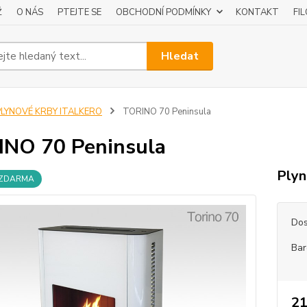
Ž
O NÁS
PTEJTE SE
OBCHODNÍ PODMÍNKY
KONTAKT
FI
Hledat
PLYNOVÉ KRBY ITALKERO
TORINO 70 Peninsula
NO 70 Peninsula
Plyn
 ZDARMA
Dos
Bar
21