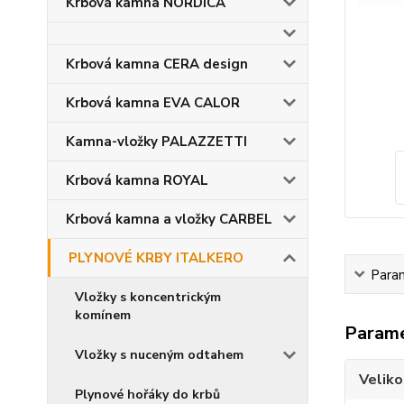
Krbová kamna NORDICA
Krbová kamna CERA design
Krbová kamna EVA CALOR
Kamna-vložky PALAZZETTI
Krbová kamna ROYAL
Krbová kamna a vložky CARBEL
PLYNOVÉ KRBY ITALKERO
Para
Vložky s koncentrickým
komínem
Param
Vložky s nuceným odtahem
Velik
Plynové hořáky do krbů