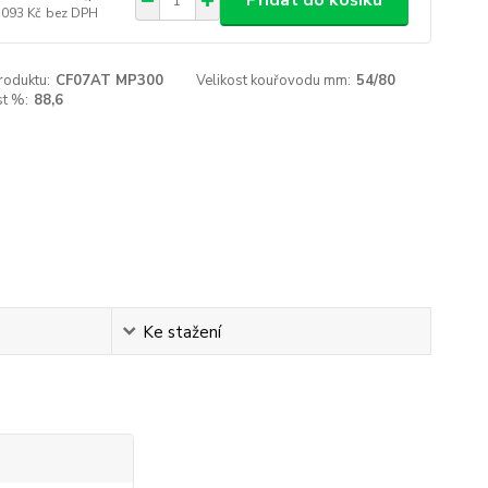
Přidat do košíku
 093 Kč
bez DPH
roduktu:
CF07AT MP300
Velikost kouřovodu mm:
54/80
st %:
88,6
Ke stažení