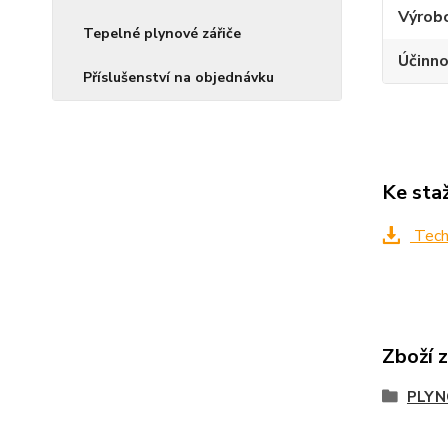
Výrob
Tepelné plynové zářiče
Účinn
Příslušenství na objednávku
Ke sta
Techn
Zboží 
PLYN