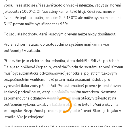
voda. Přes sklo se šíří sálavé teplo o vysoké intenzitě, vždyť při hoření
je teplota i 1000°C. Ohřáté stěny kamen také hřejí. Když vezmeme v
úvahu, že teplota spalin je maximálně 130°C ale může být na minimum i
51°C potom může být účinnost až 96%.
To jsou ale hodnoty, které kusovým dřevem nelze nikdy dosáhnout.
Pro snadnou instalaci do teplovodního systému mají kamna vše
potřebné již v základu.
Především je to elektronická jednotka, která dohlíží a řídí vše potřebné.
Dále je to oběhové čerpadlo, které tlačí vodu do systému topení. K tomu
musí být automatická odvzdušňovací jednotka s pojistným tlakovým
bezpečnostním ventilem. Také je tam malá expanzní nádoba pro
vyrovnání tlaku vody při nahřátí. Pro automatický provoz je instalován
šnekový podvač pelet, který je poháněn malým motorkem. Nesmíme
zapomenout na odtahový ventilátor. Ten mění otáčky v závislosti na
potřebném výkonu, tak aby v každém okamžiku bylo hoření efektivní a
ekologiské. Bezpečnost provozu je na vysoké úrovni. Skoro je to jako v
letadle. Vše je zdvojeno!