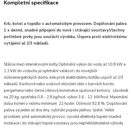
Kompletní specifikace
Krb, kotel a topidlo s automatickým provozem. Doplňování paliva
1 x denně, snadné připojení do nové i stávající soustavy.Všechny
potřebné prvky jsou součástí výrobku. Úspora proti elektrickému
vytápění až 2/3 nákladů.
Stálice mezi interiérovými kotly.Optimální výkon do vody až 10,8 kW a
1,2 kW do vzduchu je optimální velikost i do novějších
nízkoenergetických domů, kde proti elektrickému kotlíku uspoří až 2/3
nákladů. Kachlové nebo ocelové obložení stěn v barvách bordo,
pergamena nebo černá.Litinová konstrukce spalovací komory, zásobník
na 20 kg, spotřeba 0,8 - 2,8 kg/hod, výkon 3,6 - 12 kW/hod. Maximální
doba hoření v režimu minimum 22 hodin. Účinnost 92,8 %. Doplňování
paliva za jeden až dva dny, vybírání popela jednou týdně. Velké
prosklení, plně automatický provoz, vysoká efektivita topení snadná
instalace i do stávající topné soustavy jsou nepřehlédnutelné výhody.