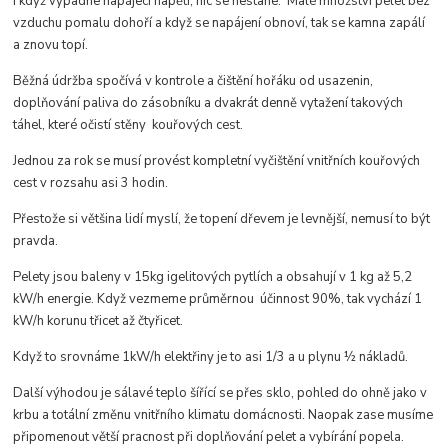
I když vypadne napájecí napětí, nic se nestane. Malé množství pelet bez
vzduchu pomalu dohoří a když se napájení obnoví, tak se kamna zapálí
a znovu topí.
Běžná údržba spočívá v kontrole a čištění hořáku od usazenin,
doplňování paliva do zásobníku a dvakrát denně vytažení takových
táhel, které očistí stěny kouřových cest.
Jednou za rok se musí provést kompletní vyčištění vnitřních kouřových
cest v rozsahu asi 3 hodin.
Přestože si většina lidí myslí, že topení dřevem je levnější, nemusí to být
pravda.
Pelety jsou baleny v 15kg igelitových pytlích a obsahují v 1 kg až 5,2
kW/h energie. Když vezmeme průměrnou účinnost 90%, tak vychází 1
kW/h korunu třicet až čtyřicet.
Když to srovnáme 1kW/h elektřiny je to asi 1/3 a u plynu ½ nákladů.
Další výhodou je sálavé teplo šířící se přes sklo, pohled do ohně jako v
krbu a totální změnu vnitřního klimatu domácnosti. Naopak zase musíme
připomenout větší pracnost při doplňování pelet a vybírání popela.