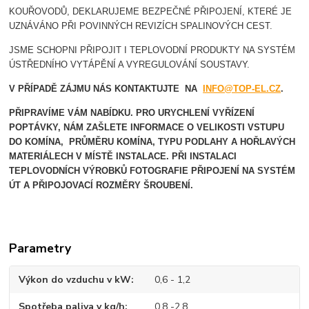
KOUŘOVODŮ, DEKLARUJEME BEZPEČNÉ PŘIPOJENÍ, KTERÉ JE
UZNÁVÁNO PŘI POVINNÝCH REVIZÍCH SPALINOVÝCH CEST.
JSME SCHOPNI PŘIPOJIT I TEPLOVODNÍ PRODUKTY NA SYSTÉM
ÚSTŘEDNÍHO VYTÁPĚNÍ A VYREGULOVÁNÍ SOUSTAVY.
V PŘÍPADĚ ZÁJMU NÁS KONTAKTUJTE NA
INFO@TOP-EL.CZ
.
PŘIPRAVÍME VÁM NABÍDKU. PRO URYCHLENÍ VYŘÍZENÍ
POPTÁVKY, NÁM ZAŠLETE INFORMACE O VELIKOSTI VSTUPU
DO KOMÍNA, PRŮMĚRU KOMÍNA, TYPU PODLAHY A HOŘLAVÝCH
MATERIÁLECH V MÍSTĚ INSTALACE.
PŘI INSTALACI
TEPLOVODNÍCH VÝROBKŮ FOTOGRAFIE PŘIPOJENÍ NA SYSTÉM
ÚT A PŘIPOJOVACÍ ROZMĚRY ŠROUBENÍ.
Parametry
Výkon do vzduchu v kW
0,6 - 1,2
Spotřeba paliva v kg/h
0,8 -2,8