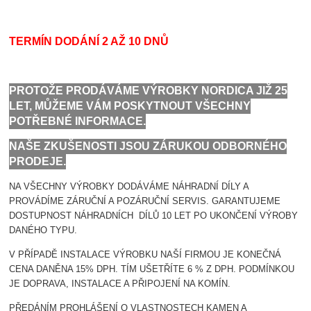
TERMÍN DODÁNÍ 2 AŽ 10 DNŮ
PROTOŽE PRODÁVÁME VÝROBKY NORDICA JIŽ 25
LET, MŮŽEME VÁM POSKYTNOUT VŠECHNY
POTŘEBNÉ INFORMACE.
NAŠE ZKUŠENOSTI JSOU ZÁRUKOU ODBORNÉHO
PRODEJE.
NA VŠECHNY VÝROBKY DODÁVÁME NÁHRADNÍ DÍLY A
PROVÁDÍME ZÁRUČNÍ A POZÁRUČNÍ SERVIS. GARANTUJEME
DOSTUPNOST NÁHRADNÍCH DÍLŮ 10 LET PO UKONČENÍ VÝROBY
DANÉHO TYPU.
V PŘÍPADĚ INSTALACE VÝROBKU NAŠÍ FIRMOU JE KONEČNÁ
CENA DANĚNA 15% DPH. TÍM UŠETŘÍTE 6 % Z DPH. PODMÍNKOU
JE DOPRAVA, INSTALACE A PŘIPOJENÍ NA KOMÍN.
PŘEDÁNÍM PROHLÁŠENÍ O VLASTNOSTECH KAMEN A