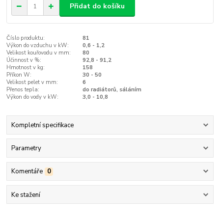
Přidat do košíku
Číslo produktu:
81
Výkon do vzduchu v kW:
0,6 - 1,2
Velikost kouřovodu v mm:
80
Účinnost v %:
92,8 - 91,2
Hmotnost v kg:
158
Příkon W:
30 - 50
Velikost pelet v mm:
6
Přenos tepla:
do radiátorů, sáláním
Výkon do vody v kW:
3,0 - 10,8
Kompletní specifikace
Parametry
Komentáře
0
Ke stažení