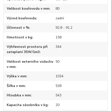
Velikost kouřovodu v mm
80
Vývod kouřovodu
zadní
Účinnost v %
92,8 - 91,2
Hmotnost v kg
158
Výhřevnost prostoru při
344
zateplení 35W/1m3
Velikost externího vzduchu
50
v mm
Výška v mm
1034
Šířka v mm
538
Hloubka v mm
543
Kapacita zásobníku v kg
20