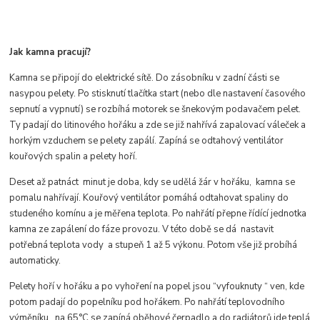
Jak kamna pracují?
Kamna se připojí do elektrické sítě. Do zásobníku v zadní části se
nasypou pelety. Po stisknutí tlačítka start (nebo dle nastavení časového
sepnutí a vypnutí) se rozbíhá motorek se šnekovým podavačem pelet.
Ty padají do litinového hořáku a zde se již nahřívá zapalovací váleček a
horkým vzduchem se pelety zapálí. Zapíná se odtahový ventilátor
kouřových spalin a pelety hoří.
Deset až patnáct minut je doba, kdy se udělá žár v hořáku, kamna se
pomalu nahřívají. Kouřový ventilátor pomáhá odtahovat spaliny do
studeného komínu a je měřena teplota. Po nahřátí přepne řídící jednotka
kamna ze zapálení do fáze provozu. V této době se dá nastavit
potřebná teplota vody a stupeň 1 až 5 výkonu. Potom vše již probíhá
automaticky.
Pelety hoří v hořáku a po vyhoření na popel jsou “vyfouknuty “ ven, kde
potom padají do popelníku pod hořákem. Po nahřátí teplovodního
výměníku na 65°C se zapíná oběhové čerpadlo a do radiátorů jde teplá