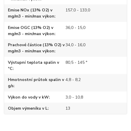
Emise NOx (13% O2) v
157,0 - 133,0
mg/m3 - min/max výkon
Emise OGC (13% O2) v
36,0 - 15,0
mg/m3 - min/max výkon
Prachové částice (13% O2) v
34,0 - 16,0
mg/m3 - min/max výkon
Výstupní teplota spalin v
80,5 - 145 °
°C
Hmotnostní průtok spalin v
4,8 - 8,2
g/s
Výkon do vody v kW
3,0 - 10,8
Objem výmeníku v L
13