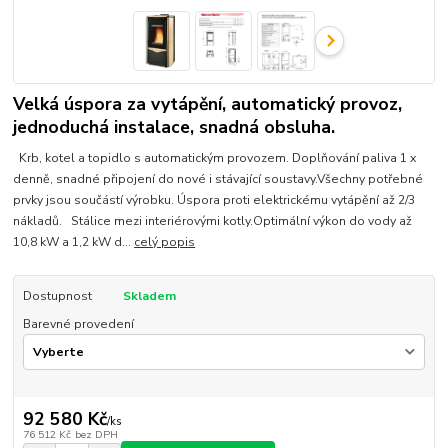
Velká úspora za vytápění, automatický provoz,
jednoduchá instalace, snadná obsluha.
Krb, kotel a topidlo s automatickým provozem. Doplňování paliva 1 x
denně, snadné připojení do nové i stávající soustavy.Všechny potřebné
prvky jsou součástí výrobku. Úspora proti elektrickému vytápění až 2/3
nákladů. Stálice mezi interiérovými kotly.Optimální výkon do vody až
10,8 kW a 1,2 kW d...
celý popis
Dostupnost
Skladem
Barevné provedení
92 580 Kč
/
ks
76 512 Kč
bez DPH