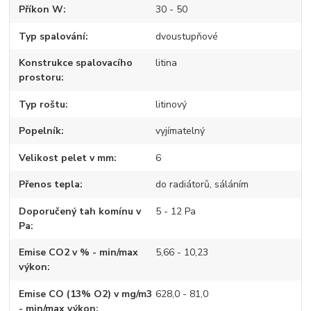
Příkon W
30 - 50
Typ spalování
dvoustupňové
Konstrukce spalovacího
litina
prostoru
Typ roštu
litinový
Popelník
vyjímatelný
Velikost pelet v mm
6
Přenos tepla
do radiátorů, sáláním
Doporučený tah komínu v
5 - 12 Pa
Pa
Emise CO2 v % - min/max
5,66 - 10,23
výkon
Emise CO (13% O2) v mg/m3
628,0 - 81,0
- min/max výkon