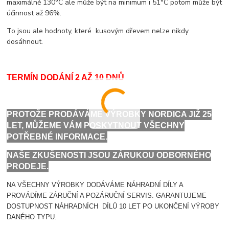
maximálně 130°C ale může být na minimum i 51°C potom může být
účinnost až 96%.
To jsou ale hodnoty, které kusovým dřevem nelze nikdy
dosáhnout.
TERMÍN DODÁNÍ 2 AŽ 10 DNŮ
PROTOŽE PRODÁVÁME VÝROBKY NORDICA JIŽ 25
LET, MŮŽEME VÁM POSKYTNOUT VŠECHNY
POTŘEBNÉ INFORMACE.
NAŠE ZKUŠENOSTI JSOU ZÁRUKOU ODBORNÉHO
PRODEJE.
NA VŠECHNY VÝROBKY DODÁVÁME NÁHRADNÍ DÍLY A
PROVÁDÍME ZÁRUČNÍ A POZÁRUČNÍ SERVIS. GARANTUJEME
DOSTUPNOST NÁHRADNÍCH DÍLŮ 10 LET PO UKONČENÍ VÝROBY
DANÉHO TYPU.