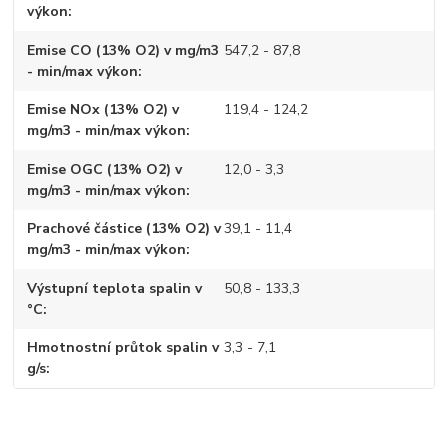
výkon
Emise CO (13% O2) v mg/m3
547,2 - 87,8
- min/max výkon
Emise NOx (13% O2) v
119,4 - 124,2
mg/m3 - min/max výkon
Emise OGC (13% O2) v
12,0 - 3,3
mg/m3 - min/max výkon
Prachové částice (13% O2) v
39,1 - 11,4
mg/m3 - min/max výkon
Výstupní teplota spalin v
50,8 - 133,3
°C
Hmotnostní průtok spalin v
3,3 - 7,1
g/s