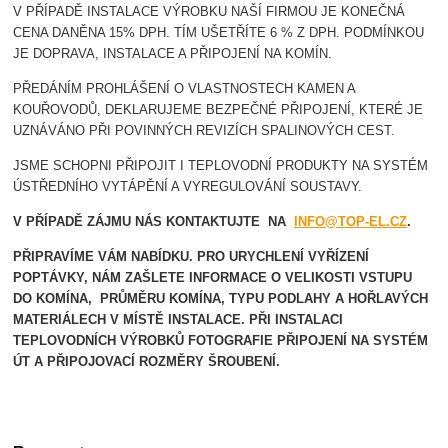
V PŘÍPADĚ INSTALACE VÝROBKU NAŠÍ FIRMOU JE KONEČNÁ
CENA DANĚNA 15% DPH. TÍM UŠETŘÍTE 6 % Z DPH. PODMÍNKOU
JE DOPRAVA, INSTALACE A PŘIPOJENÍ NA KOMÍN.
PŘEDÁNÍM PROHLÁŠENÍ O VLASTNOSTECH KAMEN A
KOUŘOVODŮ, DEKLARUJEME BEZPEČNÉ PŘIPOJENÍ, KTERÉ JE
UZNÁVÁNO PŘI POVINNÝCH REVIZÍCH SPALINOVÝCH CEST.
JSME SCHOPNI PŘIPOJIT I TEPLOVODNÍ PRODUKTY NA SYSTÉM
ÚSTŘEDNÍHO VYTÁPĚNÍ A VYREGULOVÁNÍ SOUSTAVY.
V PŘÍPADĚ ZÁJMU NÁS KONTAKTUJTE NA
INFO@TOP-EL.CZ
.
PŘIPRAVÍME VÁM NABÍDKU. PRO URYCHLENÍ VYŘÍZENÍ
POPTÁVKY, NÁM ZAŠLETE INFORMACE O VELIKOSTI VSTUPU
DO KOMÍNA, PRŮMĚRU KOMÍNA, TYPU PODLAHY A HOŘLAVÝCH
MATERIÁLECH V MÍSTĚ INSTALACE.
PŘI INSTALACI
TEPLOVODNÍCH VÝROBKŮ FOTOGRAFIE PŘIPOJENÍ NA SYSTÉM
ÚT A PŘIPOJOVACÍ ROZMĚRY ŠROUBENÍ.