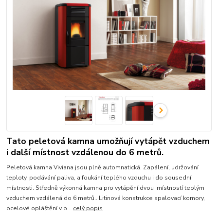
Tato peletová kamna umožňují vytápět vzduchem
i další místnost vzdálenou do 6 metrů.
Peletová kamna Viviana jsou plně automnatická. Zapálení, udržování
teploty, podávání paliva, a foukání teplého vzduchu i do sousední
místnosti. Středně výkonná kamna pro vytápění dvou místností teplým
vzduchem vzdálená do 6 metrů.. Litinová konstrukce spalovací komory,
ocelové opláštění v b...
celý popis