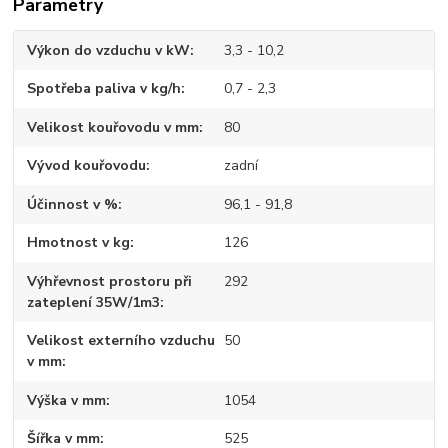
Parametry
Výkon do vzduchu v kW
3,3 - 10,2
Spotřeba paliva v kg/h
0,7 - 2,3
Velikost kouřovodu v mm
80
Vývod kouřovodu
zadní
Účinnost v %
96,1 - 91,8
Hmotnost v kg
126
Výhřevnost prostoru při
292
zateplení 35W/1m3
Velikost externího vzduchu
50
v mm
Výška v mm
1054
Šířka v mm
525