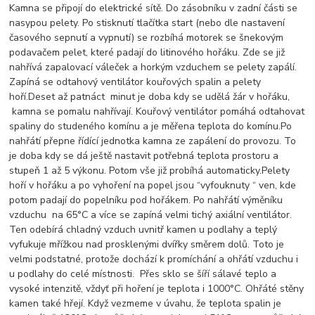
Kamna se připojí do elektrické sítě. Do zásobníku v zadní části se
nasypou pelety. Po stisknutí tlačítka start (nebo dle nastavení
časového sepnutí a vypnutí) se rozbíhá motorek se šnekovým
podavačem pelet, které padají do litinového hořáku. Zde se již
nahřívá zapalovací váleček a horkým vzduchem se pelety zapálí.
Zapíná se odtahový ventilátor kouřových spalin a pelety
hoří.
Deset až patnáct minut je doba kdy se udělá žár v hořáku,
kamna se pomalu nahřívají. Kouřový ventilátor pomáhá odtahovat
spaliny do studeného komínu a je měřena teplota do komínu.Po
nahřátí přepne řídící jednotka kamna ze zapálení do provozu. To
je doba kdy se dá ještě nastavit potřebná teplota prostoru a
stupeň 1 až 5 výkonu. Potom vše již probíhá automaticky.Pelety
hoří v hořáku a po vyhoření na popel jsou “vyfouknuty “ ven, kde
potom padají do popelníku pod hořákem. Po nahřátí výměníku
vzduchu na 65°C a více se zapíná velmi tichý axiální ventilátor.
Ten odebírá chladný vzduch uvnitř kamen u podlahy a teplý
vyfukuje mřížkou nad prosklenými dvířky směrem dolů. Toto je
velmi podstatné, protože dochází k promíchání a ohřátí vzduchu i
u podlahy do celé místnosti. Přes sklo se šíří sálavé teplo a
vysoké intenzitě, vždyť při hoření je teplota i 1000°C. Ohřáté stěny
kamen také hřejí. Když vezmeme v úvahu, že teplota spalin je