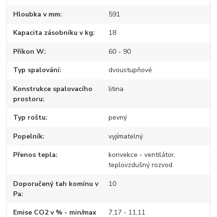
Hloubka v mm
591
Kapacita zásobníku v kg
18
Příkon W
60 - 90
Typ spalování
dvoustupňové
Konstrukce spalovacího
litina
prostoru
Typ roštu
pevný
Popelník
vyjímatelný
Přenos tepla
konvekce - ventilátor,
teplovzdušný rozvod
Doporučený tah komínu v
10
Pa
Emise CO2 v % - min/max
7,17 - 11,11