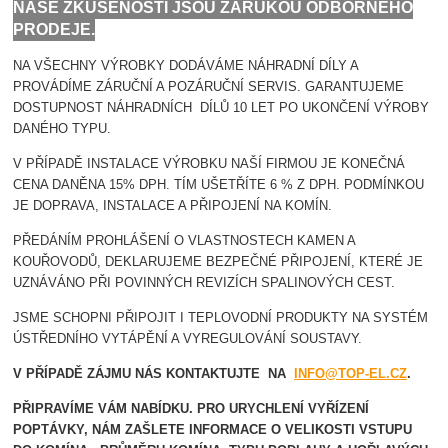
NAŠE ZKUŠENOSTI JSOU ZÁRUKOU ODBORNÉHO
PRODEJE.
NA VŠECHNY VÝROBKY DODÁVÁME NÁHRADNÍ DÍLY A
PROVÁDÍME ZÁRUČNÍ A POZÁRUČNÍ SERVIS. GARANTUJEME
DOSTUPNOST NÁHRADNÍCH DÍLŮ 10 LET PO UKONČENÍ VÝROBY
DANÉHO TYPU.
V PŘÍPADĚ INSTALACE VÝROBKU NAŠÍ FIRMOU JE KONEČNÁ
CENA DANĚNA 15% DPH. TÍM UŠETŘÍTE 6 % Z DPH. PODMÍNKOU
JE DOPRAVA, INSTALACE A PŘIPOJENÍ NA KOMÍN.
PŘEDÁNÍM PROHLÁŠENÍ O VLASTNOSTECH KAMEN A
KOUŘOVODŮ, DEKLARUJEME BEZPEČNÉ PŘIPOJENÍ, KTERÉ JE
UZNÁVÁNO PŘI POVINNÝCH REVIZÍCH SPALINOVÝCH CEST.
JSME SCHOPNI PŘIPOJIT I TEPLOVODNÍ PRODUKTY NA SYSTÉM
ÚSTŘEDNÍHO VYTÁPĚNÍ A VYREGULOVÁNÍ SOUSTAVY.
V PŘÍPADĚ ZÁJMU NÁS KONTAKTUJTE NA
INFO@TOP-EL.CZ
.
PŘIPRAVÍME VÁM NABÍDKU. PRO URYCHLENÍ VYŘÍZENÍ
POPTÁVKY, NÁM ZAŠLETE INFORMACE O VELIKOSTI VSTUPU