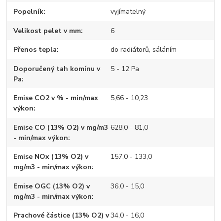
Popelník
vyjímatelný
Velikost pelet v mm
6
Přenos tepla
do radiátorů, sáláním
Doporučený tah komínu v
5 - 12 Pa
Pa
Emise CO2 v % - min/max
5,66 - 10,23
výkon
Emise CO (13% O2) v mg/m3
628,0 - 81,0
- min/max výkon
Emise NOx (13% O2) v
157,0 - 133,0
mg/m3 - min/max výkon
Emise OGC (13% O2) v
36,0 - 15,0
mg/m3 - min/max výkon
Prachové částice (13% O2) v
34,0 - 16,0