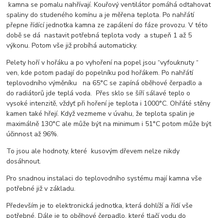
kamna se pomalu nahřívají. Kouřový ventilátor pomáhá odtahovat
spaliny do studeného komínu a je měřena teplota. Po nahřátí
přepne řídící jednotka kamna ze zapálení do fáze provozu. V této
době se dá nastavit potřebná teplota vody a stupeň 1 až 5
výkonu. Potom vše již probíhá automaticky.
Pelety hoří v hořáku a po vyhoření na popel jsou “vyfouknuty “
ven, kde potom padají do popelníku pod hořákem. Po nahřátí
teplovodního výměníku na 65°C se zapíná oběhové čerpadlo a
do radiátorů jde teplá voda. Přes sklo se šíří sálavé teplo o
vysoké intenzitě, vždyť při hoření je teplota i 1000°C. Ohřáté stěny
kamen také hřejí. Když vezmeme v úvahu, že teplota spalin je
maximálně 130°C ale může být na minimum i 51°C potom může být
účinnost až 96%.
To jsou ale hodnoty, které kusovým dřevem nelze nikdy
dosáhnout.
Pro snadnou instalaci do teplovodního systému mají kamna vše
potřebné již v základu.
Především je to elektronická jednotka, která dohlíží a řídí vše
potřebné. Dále je to oběhové čerpadlo, které tlačí vodu do