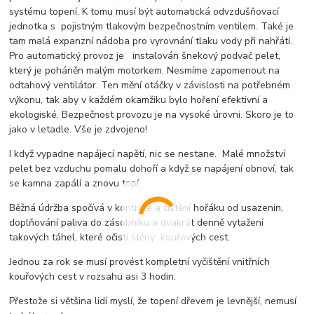
systému topení. K tomu musí být automatická odvzdušňovací
jednotka s pojistným tlakovým bezpečnostním ventilem. Také je
tam malá expanzní nádoba pro vyrovnání tlaku vody při nahřátí.
Pro automatický provoz je instalován šnekový podvač pelet,
který je poháněn malým motorkem. Nesmíme zapomenout na
odtahový ventilátor. Ten mění otáčky v závislosti na potřebném
výkonu, tak aby v každém okamžiku bylo hoření efektivní a
ekologiské. Bezpečnost provozu je na vysoké úrovni. Skoro je to
jako v letadle. Vše je zdvojeno!
I když vypadne napájecí napětí, nic se nestane. Malé množství
pelet bez vzduchu pomalu dohoří a když se napájení obnoví, tak
se kamna zapálí a znovu topí.
Běžná údržba spočívá v kontrole a čištění hořáku od usazenin,
doplňování paliva do zásobníku a dvakrát denně vytažení
takových táhel, které očistí stěny kouřových cest.
Jednou za rok se musí provést kompletní vyčištění vnitřních
kouřových cest v rozsahu asi 3 hodin.
Přestože si většina lidí myslí, že topení dřevem je levnější, nemusí