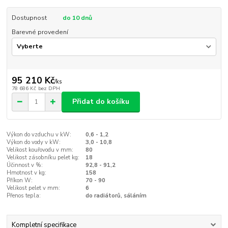
Dostupnost
do 10 dnů
Barevné provedení
95 210 Kč
/
ks
78 686 Kč
bez DPH
Přidat do košíku
Výkon do vzduchu v kW:
0,6 - 1,2
Výkon do vody v kW:
3,0 - 10,8
Velikost kouřovodu v mm:
80
Velikost zásobníku pelet kg:
18
Účinnost v %:
92,8 - 91,2
Hmotnost v kg:
158
Příkon W:
70 - 90
Velikost pelet v mm:
6
Přenos tepla:
do radiátorů, sáláním
Kompletní specifikace