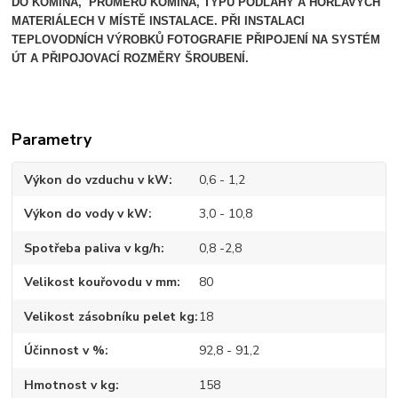
DO KOMÍNA, PRŮMĚRU KOMÍNA, TYPU PODLAHY A HOŘLAVÝCH
MATERIÁLECH V MÍSTĚ INSTALACE.
PŘI INSTALACI
TEPLOVODNÍCH VÝROBKŮ FOTOGRAFIE PŘIPOJENÍ NA SYSTÉM
ÚT A PŘIPOJOVACÍ ROZMĚRY ŠROUBENÍ.
Parametry
Výkon do vzduchu v kW
0,6 - 1,2
Výkon do vody v kW
3,0 - 10,8
Spotřeba paliva v kg/h
0,8 -2,8
Velikost kouřovodu v mm
80
Velikost zásobníku pelet kg
18
Účinnost v %
92,8 - 91,2
Hmotnost v kg
158