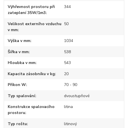
Výhřevnost prostoru při
344
zateplení 35W/1m3
Velikost externího vzduchu
50
v mm
Výška v mm
1034
Šířka v mm
538
Hloubka v mm
543
Kapacita zásobníku v kg
20
Příkon W
70 - 90
Typ spalování
dvoustupňové
Konstrukce spalovacího
litina
prostoru
Typ roštu
litinový