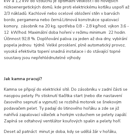
kW a 1,2 kW do vzduchu je optimální velikost i do novějších
nízkoenergetických domů, kde proti elektrickému kotlíku uspoří až
2/3 nákladů. Kachlové nebo ocelové obložení stěn v barvách
bordo, pergamena nebo černá.Litinová konstrukce spalovací
komory, zásobník na 20 kg, spotřeba 0,8 - 2,8 kg/hod, výkon 3,6 -
12 kW/hod. Maximální doba hoření v režimu minimum 22 hodin.
Účinnost 92,8 %. Doplňování paliva za jeden až dva dny, vybírání
popela jednou týdně. Velké prosklení, plně automatický provoz,
vysoká efektivita topení snadná instalace i do stávající topné
soustavy jsou nepřehlédnutelné výhody.
Jak kamna pracují?
Kamna se připojí do elektrické sítě. Do zásobníku v zadní části se
nasypou pelety. Po stisknutí tlačítka start (nebo dle nastavení
časového sepnutí a vypnutí) se rozbíhá motorek se šnekovým
podavačem pelet. Ty padají do litinového hořáku a zde se již
nahřívá zapalovací váleček a horkým vzduchem se pelety zapálí.
Zapíná se odtahový ventilátor kouřových spalin a pelety hoří.
Deset až patnáct minut je doba, kdy se udělá žár v hořáku,