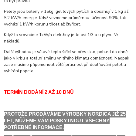
to být pravda.
Pelety jsou baleny v 15kg igelitových pytlích a obsahují v 1 kg až
5,2 kW/h energie. Když vezmeme průměrnou účinnost 90%, tak
vychází 1 kW/h korunu třicet až čtyřicet.
Když to srovnáme 1kW/h elektřiny je to asi 1/3 a u plynu ½
nákladů.
Další výhodou je sálavé teplo šířící se přes sklo, pohled do ohně
jako v krbu a totální změnu vnitřního klimatu domácnosti. Naopak
zase musíme připomenout větší pracnost při doplňování pelet a
vybírání popela.
TERMÍN DODÁNÍ 2 AŽ 10 DNŮ
PROTOŽE PRODÁVÁME VÝROBKY NORDICA JIŽ 25
LET, MŮŽEME VÁM POSKYTNOUT VŠECHNY
POTŘEBNÉ INFORMACE.