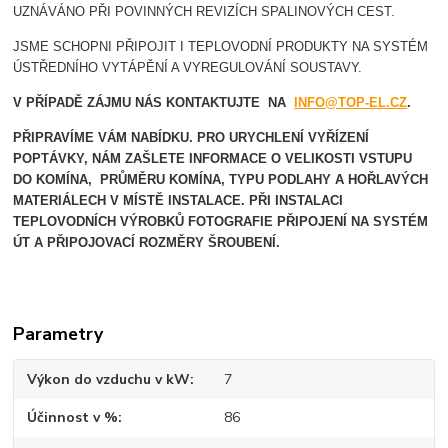
UZNÁVÁNO PŘI POVINNÝCH REVIZÍCH SPALINOVÝCH CEST.
JSME SCHOPNI PŘIPOJIT I TEPLOVODNÍ PRODUKTY NA SYSTÉM
ÚSTŘEDNÍHO VYTÁPĚNÍ A VYREGULOVÁNÍ SOUSTAVY.
V PŘÍPADĚ ZÁJMU NÁS KONTAKTUJTE NA
INFO@TOP-EL.CZ
.
PŘIPRAVÍME VÁM NABÍDKU. PRO URYCHLENÍ VYŘÍZENÍ
POPTÁVKY, NÁM ZAŠLETE INFORMACE O VELIKOSTI VSTUPU
DO KOMÍNA, PRŮMĚRU KOMÍNA, TYPU PODLAHY A HOŘLAVÝCH
MATERIÁLECH V MÍSTĚ INSTALACE.
PŘI INSTALACI
TEPLOVODNÍCH VÝROBKŮ FOTOGRAFIE PŘIPOJENÍ NA SYSTÉM
ÚT A PŘIPOJOVACÍ ROZMĚRY ŠROUBENÍ.
Parametry
Výkon do vzduchu v kW
7
Účinnost v %
86