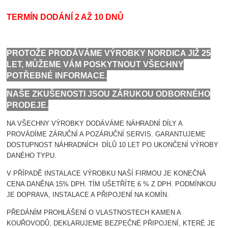
TERMÍN DODÁNÍ 2 AŽ 10 DNŮ
PROTOŽE PRODÁVÁME VÝROBKY NORDICA JIŽ 25
LET, MŮŽEME VÁM POSKYTNOUT VŠECHNY
POTŘEBNÉ INFORMACE.
NAŠE ZKUŠENOSTI JSOU ZÁRUKOU ODBORNÉHO
PRODEJE.
NA VŠECHNY VÝROBKY DODÁVÁME NÁHRADNÍ DÍLY A
PROVÁDÍME ZÁRUČNÍ A POZÁRUČNÍ SERVIS. GARANTUJEME
DOSTUPNOST NÁHRADNÍCH DÍLŮ 10 LET PO UKONČENÍ VÝROBY
DANÉHO TYPU.
V PŘÍPADĚ INSTALACE VÝROBKU NAŠÍ FIRMOU JE KONEČNÁ
CENA DANĚNA 15% DPH. TÍM UŠETŘÍTE 6 % Z DPH. PODMÍNKOU
JE DOPRAVA, INSTALACE A PŘIPOJENÍ NA KOMÍN.
PŘEDÁNÍM PROHLÁŠENÍ O VLASTNOSTECH KAMEN A
KOUŘOVODŮ, DEKLARUJEME BEZPEČNÉ PŘIPOJENÍ, KTERÉ JE