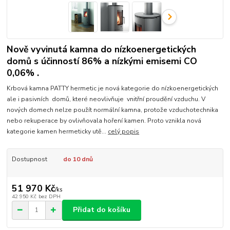
Nově vyvinutá kamna do nízkoenergetických
domů s účinností 86% a nízkými emisemi CO
0,06% .
Krbová kamna PATTY hermetic je nová kategorie do nízkoenergetických
ale i pasivních domů, které neovlivňuje vnitřní proudění vzduchu. V
nových domech nelze použít normální kamna, protože vzduchotechnika
nebo rekuperace by ovlivňovala hoření kamen. Proto vznikla nová
kategorie kamen hermeticky utě...
celý popis
Dostupnost
do 10 dnů
51 970 Kč
/
ks
42 950 Kč
bez DPH
Přidat do košíku