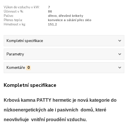
Výkon do vzduchu v kW:
7
Účinnost v %:
86
Palivo:
dřevo, dřevěné brikety
Přenos tepla:
konvekce a sálání přes sklo
Hmotnost v kg:
151,2
Kompletní specifikace
Parametry
Komentáře
0
Kompletní specifikace
Krbová kamna PATTY hermetic
je nová kategorie do
nízkoenergetických ale i pasivních domů, které
neovlivňuje vnitřní proudění vzduchu.