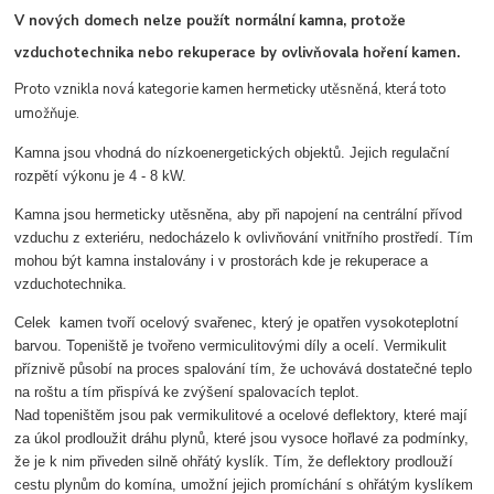
V nových domech nelze použít normální kamna, protože
vzduchotechnika nebo rekuperace by ovlivňovala hoření kamen.
Proto vznikla nová kategorie kamen hermeticky utěsněná, která toto
umožňuje.
Kamna jsou vhodná do nízkoenergetických objektů. Jejich regulační
rozpětí výkonu je 4 - 8 kW.
Kamna jsou hermeticky utěsněna, aby při napojení na centrální přívod
vzduchu z exteriéru, nedocházelo k ovlivňování vnitřního prostředí. Tím
mohou být kamna instalovány i v prostorách kde je rekuperace a
vzduchotechnika.
Celek kamen tvoří ocelový svařenec, který je opatřen vysokoteplotní
barvou. Topeniště je tvořeno vermiculitovými díly a ocelí. Vermikulit
příznivě působí na proces spalování tím, že uchovává dostatečné teplo
na roštu a tím přispívá ke zvýšení spalovacích teplot.
Nad topeništěm jsou pak vermikulitové a ocelové deflektory, které mají
za úkol prodloužit dráhu plynů, které jsou vysoce hořlavé za podmínky,
že je k nim přiveden silně ohřátý kyslík. Tím, že deflektory prodlouží
cestu plynům do komína, umožní jejich promíchání s ohřátým kyslíkem