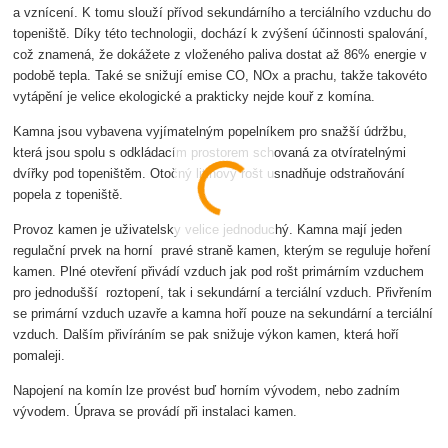
a vznícení. K tomu slouží přívod sekundárního a terciálního vzduchu do
topeniště. Díky této technologii, dochází k zvýšení účinnosti spalování,
což znamená, že dokážete z vloženého paliva dostat až 86% energie v
podobě tepla. Také se snižují emise CO, NOx a prachu, takže takovéto
vytápění je velice ekologické a prakticky nejde kouř z komína.
Kamna jsou vybavena vyjímatelným popelníkem pro snažší údržbu,
která jsou spolu s odkládacím prostorem schovaná za otvíratelnými
dvířky pod topeništěm. Otočný litinový rošt usnadňuje odstraňování
popela z topeniště.
Provoz kamen je uživatelsky velice jednoduchý. Kamna mají jeden
regulační prvek na horní pravé straně kamen, kterým se reguluje hoření
kamen. Plné otevření přivádí vzduch jak pod rošt primárním vzduchem
pro jednodušší roztopení, tak i sekundární a terciální vzduch. Přivřením
se primární vzduch uzavře a kamna hoří pouze na sekundární a terciální
vzduch. Dalším přivíráním se pak snižuje výkon kamen, která hoří
pomaleji.
Napojení na komín lze provést buď horním vývodem, nebo zadním
vývodem. Úprava se provádí při instalaci kamen.