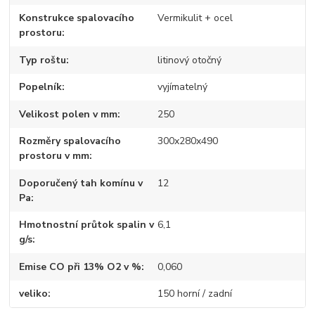
Konstrukce spalovacího
Vermikulit + ocel
prostoru
Typ roštu
litinový otočný
Popelník
vyjímatelný
Velikost polen v mm
250
Rozměry spalovacího
300x280x490
prostoru v mm
Doporučený tah komínu v
12
Pa
Hmotnostní průtok spalin v
6,1
g/s
Emise CO při 13% O2 v %
0,060
veliko
150 horní / zadní