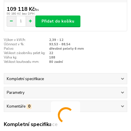
109 118 Kč
/
ks
90 180 Kč
bez DPH
Přidat do košíku
Výkon v kW/h:
2,39 - 12
Účinnost v %:
93,53 - 88,54
Palivo:
dřevěné pelety 6 mm
Velikost zásobníku pelet kg:
22
Váha kg:
188
Velikost kouřovodu mm:
80 zadní
Kompletní specifikace
Parametry
Komentáře
0
Kompletní specifikace