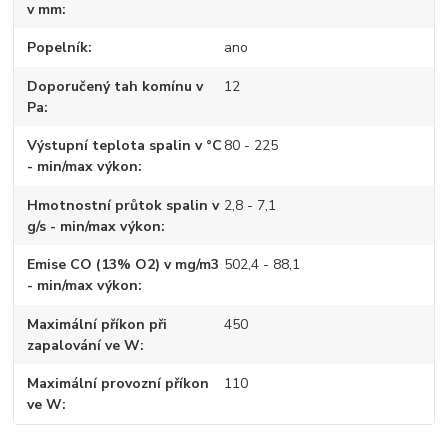
v mm
Popelník
ano
Doporučený tah komínu v
12
Pa
Výstupní teplota spalin v °C
80 - 225
- min/max výkon
Hmotnostní průtok spalin v
2,8 - 7,1
g/s - min/max výkon
Emise CO (13% O2) v mg/m3
502,4 - 88,1
- min/max výkon
Maximální příkon při
450
zapalování ve W
Maximální provozní příkon
110
ve W