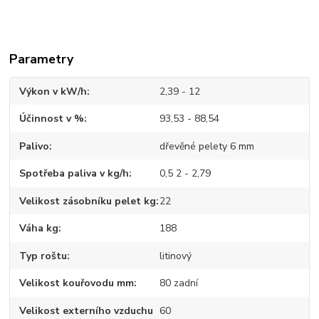
Parametry
Výkon v kW/h
2,39 - 12
Účinnost v %
93,53 - 88,54
Palivo
dřevěné pelety 6 mm
Spotřeba paliva v kg/h
0,5 2 - 2,79
Velikost zásobníku pelet kg
22
Váha kg
188
Typ roštu
litinový
Velikost kouřovodu mm
80 zadní
Velikost externího vzduchu
60