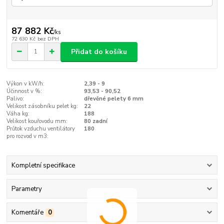
87 882 Kč
/
ks
72 630 Kč
bez DPH
Přidat do košíku
Výkon v kW/h:
2,39 - 9
Účinnost v %:
93,53 - 90,52
Palivo:
dřevěné pelety 6 mm
Velikost zásobníku pelet kg:
22
Váha kg:
188
Velikost kouřovodu mm:
80 zadní
Průtok vzduchu ventilátory
180
pro rozvod v m3:
Kompletní specifikace
Parametry
Komentáře
0