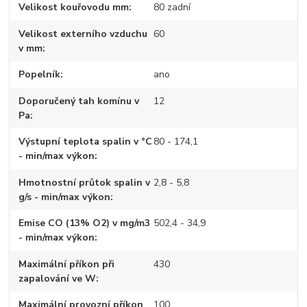
Velikost kouřovodu mm
80 zadní
Velikost externího vzduchu
60
v mm
Popelník
ano
Doporučený tah komínu v
12
Pa
Výstupní teplota spalin v °C
80 - 174,1
- min/max výkon
Hmotnostní průtok spalin v
2,8 - 5,8
g/s - min/max výkon
Emise CO (13% O2) v mg/m3
502,4 - 34,9
- min/max výkon
Maximální příkon při
430
zapalování ve W
Maximální provozní příkon
100