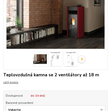
Teplovzdušná kamna se 2 ventilátory až 18 m
celý popis
Dostupnost
do 10 dnů
Barevné provedení