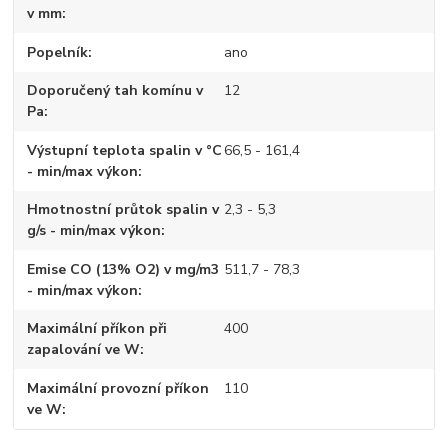
v mm
Popelník
ano
Doporučený tah komínu v
12
Pa
Výstupní teplota spalin v °C
66,5 - 161,4
- min/max výkon
Hmotnostní průtok spalin v
2,3 - 5,3
g/s - min/max výkon
Emise CO (13% O2) v mg/m3
511,7 - 78,3
- min/max výkon
Maximální příkon při
400
zapalování ve W
Maximální provozní příkon
110
ve W