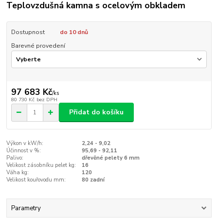
Teplovzdušná kamna s ocelovým obkladem
Dostupnost
do 10 dnů
Barevné provedení
97 683 Kč
/
ks
80 730 Kč
bez DPH
Přidat do košíku
Výkon v kW/h:
2,24 - 9,02
Účinnost v %:
95,69 - 92,11
Palivo:
dřevěné pelety 6 mm
Velikost zásobníku pelet kg:
16
Váha kg:
120
Velikost kouřovodu mm:
80 zadní
Parametry