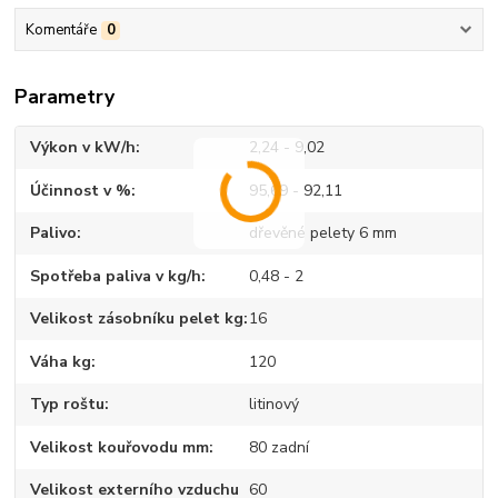
Komentáře
0
Parametry
Výkon v kW/h
2,24 - 9,02
Účinnost v %
95,69 - 92,11
Palivo
dřevěné pelety 6 mm
Spotřeba paliva v kg/h
0,48 - 2
Velikost zásobníku pelet kg
16
Váha kg
120
Typ roštu
litinový
Velikost kouřovodu mm
80 zadní
Velikost externího vzduchu
60