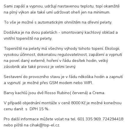
Sami zapálí a vypnou, udržují nastavenou teplotu, topí okamžitě
na plný výkon ale také umí udržovat oheň jen na minimum.
To vše je možné s automatickým ohništěm na dřevní pelety.
Dodávka je na dvou paletách - smontovaný kachlový obklad a
vnitřní topeniště na pelety.
Topeniště na pelety má všechny výhody tohoto topení. Ekologii,
vysokou účinnost, dokonalou regulovatelnost, zapálení a vypnutí
na povel daný externě, hoření v řádu desítek hodin, velký
zásobník ale také provoz je velmi levný.
Sestavení do provozního stavu je v řádu několika hodin a zapnutí
a vypnutí je možné přes GSM modem nebo WIFI.
Barvy kachlů jsou dvě Rosso Rubino( červená) a Crema.
V případě objednání montáže v ceně 8000 Kč je možné konečnou
cenu danit s DPH 15 %.
Pro další informace můžete volat na tel. 601 335 969, 724294418
nebo piště na cihak@top-el.cz.