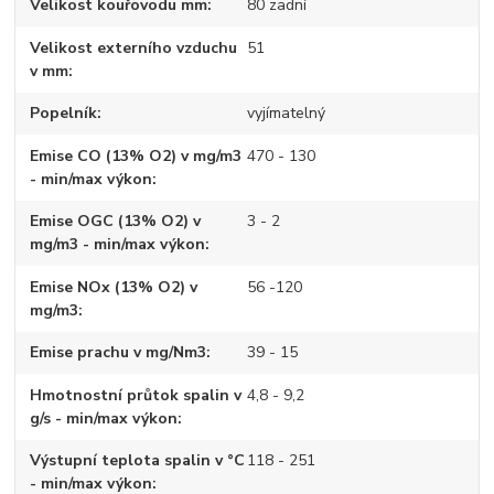
Velikost kouřovodu mm
80 zadní
Velikost externího vzduchu
51
v mm
Popelník
vyjímatelný
Emise CO (13% O2) v mg/m3
470 - 130
- min/max výkon
Emise OGC (13% O2) v
3 - 2
mg/m3 - min/max výkon
Emise NOx (13% O2) v
56 -120
mg/m3
Emise prachu v mg/Nm3
39 - 15
Hmotnostní průtok spalin v
4,8 - 9,2
g/s - min/max výkon
Výstupní teplota spalin v °C
118 - 251
- min/max výkon