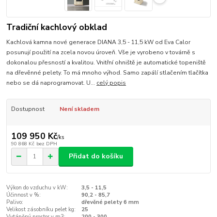
Tradiční kachlový obklad
Kachlová kamna nové generace DIANA 3,5 - 11,5 kW od Eva Calor
posunují použití na zcela novou úroveň. Vše je vyrobeno v továrně s
dokonalou přesností a kvalitou. Vnitřní ohniště je automatické topeniště
na dřevěnné pelety. To má mnoho výhod. Samo zapálí stlačením tlačítka
nebo se dá naprogramovat. U...
celý popis
Dostupnost
Není skladem
109 950 Kč
/
ks
90 868 Kč
bez DPH
Přidat do košíku
Výkon do vzduchu v kW:
3,5 - 11,5
Účinnost v %:
90,2 - 85,7
Palivo:
dřevěné pelety 6 mm
Velikost zásobníku pelet kg:
25
Vytápěný prostor v m3:
200 - 300