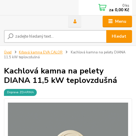
0
ks
za
0,00 Kč
Menu
Hledat
Úvod
Krbová kamna EVA CALOR
Kachlová kamna na pelety DIANA
11,5 kW teplovzdušná
Kachlová kamna na pelety
DIANA 11,5 kW teplovzdušná
Doprava ZDARMA