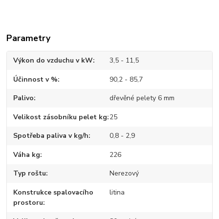
Parametry
Výkon do vzduchu v kW
3,5 - 11,5
Účinnost v %
90,2 - 85,7
Palivo
dřevěné pelety 6 mm
Velikost zásobníku pelet kg
25
Spotřeba paliva v kg/h
0,8 - 2,9
Váha kg
226
Typ roštu
Nerezový
Konstrukce spalovacího
litina
prostoru