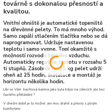
továrně s dokonalou přesností a
kvalitou.
Vnitřní ohniště je automatické topeniště
na dřevěnné pelety. To má mnoho výhod.
Samo zapálí stlačením tlačítka nebo se dá
naprogramovat. Udržuje nastavenou
teplotu i samo vypne. Topí okamžitě s
možností rozvodu teplého vzduchu.
Automaticky reguluje teplotu v rozsahu 5
ti stupňů. Zásobník na 25 kg pelet udrží
oheň až 25 hodin. Instalace a montáž je
horizontu několika hodin.
Líbí se Vám kachlová kamna jako byla kdysi na zámcích ale bez
častého přikládání ?
V dnešní době je to možné, ani moc drahé a přesto s plným
komfortem.