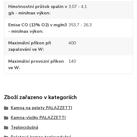
Hmotnostní průtok spalin v
3,07 - 4,1
g/s - min/max výkon
Emise CO (13% O2) v mg/m3
353,7 - 26,3
- min/max výkon
Maximální příkon při
400
zapalování ve W
Maximální provozní příkon
140
ve W
Zboží zařazeno v kategoriích
Kamna na pelety PALAZZETTI
Kamna-vložky PALAZZETTI
Teplovzdušná