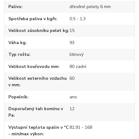
Palivo
dřevěné pelety 6 mm
Spotřeba paliva v kg/h
0,5 - 1,3
Velikost zásobníku pelet kg
15
Váha kg
93
Typ roštu
litinový
Velikost kouřovodu mm
80 zadní
Velikost externího vzduchu
60
v mm
Popelník
ano
Doporučený tah komínu v
12
Pa
Výstupní teplota spalin v °C
82,91 - 168
- min/max výkon