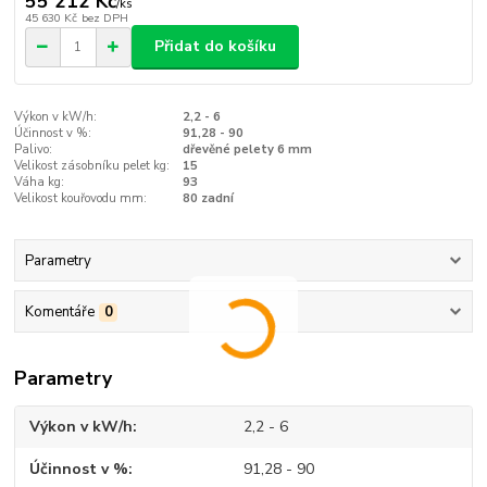
55 212 Kč
/
ks
45 630 Kč
bez DPH
Přidat do košíku
Výkon v kW/h:
2,2 - 6
Účinnost v %:
91,28 - 90
Palivo:
dřevěné pelety 6 mm
Velikost zásobníku pelet kg:
15
Váha kg:
93
Velikost kouřovodu mm:
80 zadní
Parametry
Komentáře
0
Parametry
Výkon v kW/h
2,2 - 6
Účinnost v %
91,28 - 90