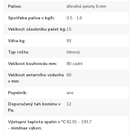
Palivo
dřevěné pelety 6 mm
Spotřeba paliva v kg/h
0,5 - 1,6
Velikost zásobníku pelet kg
15
Váha kg
93
Typ roštu
litinový
Velikost kouřovodu mm
80 zadní
Velikost externího vzduchu
60
v mm
Popelník
ano
Doporučený tah komínu v
12
Pa
Výstupní teplota spalin v °C
82,91 - 193,7
- min/max výkon