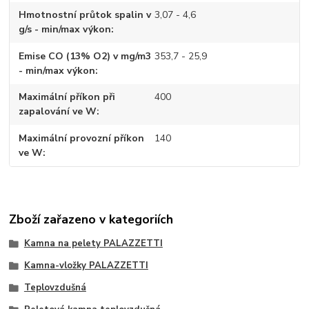
Hmotnostní průtok spalin v
3,07 - 4,6
g/s - min/max výkon
Emise CO (13% O2) v mg/m3
353,7 - 25,9
- min/max výkon
Maximální příkon při
400
zapalování ve W
Maximální provozní příkon
140
ve W
Zboží zařazeno v kategoriích
Kamna na pelety PALAZZETTI
Kamna-vložky PALAZZETTI
Teplovzdušná