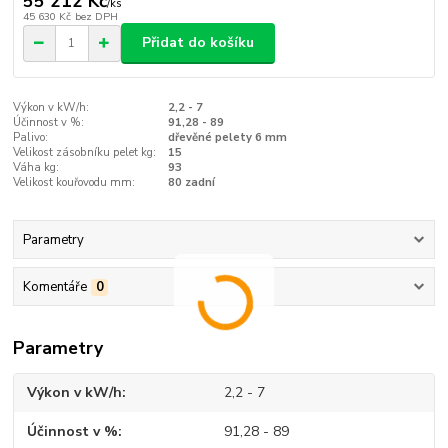
55 212 Kč
/
ks
45 630 Kč
bez DPH
Přidat do košíku
Výkon v kW/h:
2,2 - 7
Účinnost v %:
91,28 - 89
Palivo:
dřevěné pelety 6 mm
Velikost zásobníku pelet kg:
15
Váha kg:
93
Velikost kouřovodu mm:
80 zadní
Parametry
Komentáře
0
Parametry
Výkon v kW/h
2,2 - 7
Účinnost v %
91,28 - 89