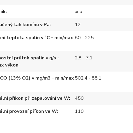
ník
ano
učený tah komínu v Pa
12
ní teplota spalin v °C - min/max
80 - 225
stní průtok spalin v g/s -
2,8 - 7,1
ax výkon
 CO (13% O2) v mg/m3 - min/max
502,4 - 88,1
lní příkon při zapalování ve W
450
lní provozní příkon ve W
110