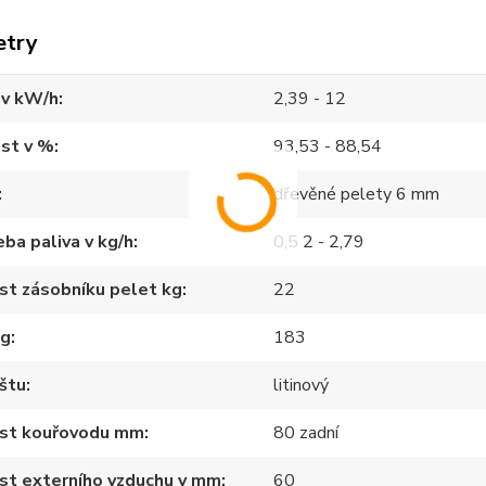
etry
 v kW/h
2,39 - 12
st v %
93,53 - 88,54
dřevěné pelety 6 mm
ba paliva v kg/h
0,5 2 - 2,79
st zásobníku pelet kg
22
kg
183
štu
litinový
ost kouřovodu mm
80 zadní
st externího vzduchu v mm
60