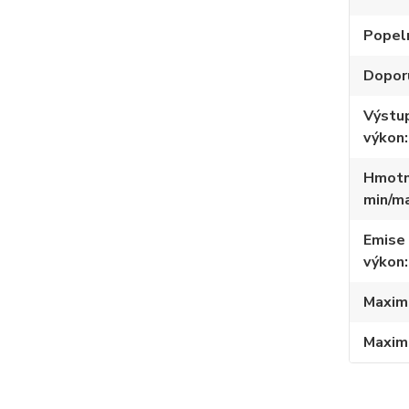
Popel
Dopor
Výstup
výkon
Hmotno
min/m
Emise
výkon
Maximá
Maximá