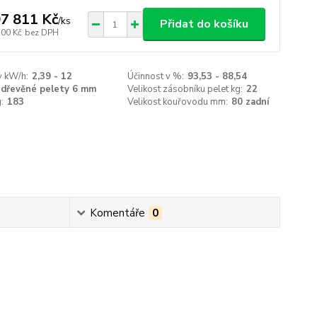
7 811 Kč
/
ks
Přidat do košíku
100 Kč
bez DPH
v kW/h:
2,39 - 12
Účinnost v %:
93,53 - 88,54
dřevěné pelety 6 mm
Velikost zásobníku pelet kg:
22
:
183
Velikost kouřovodu mm:
80 zadní
Komentáře
0