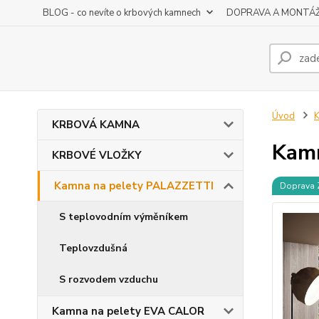
BLOG - co nevíte o krbových kamnech
DOPRAVA A MONTÁ
Úvod
K
KRBOVÁ KAMNA
Kamn
KRBOVÉ VLOŽKY
Kamna na pelety PALAZZETTI
Doprava
S teplovodním výměníkem
Teplovzdušná
S rozvodem vzduchu
Kamna na pelety EVA CALOR