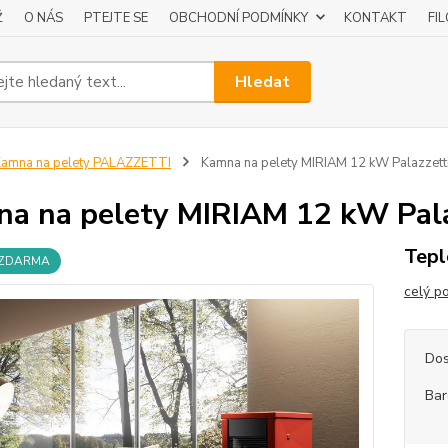
Ž
O NÁS
PTEJTE SE
OBCHODNÍ PODMÍNKY
KONTAKT
FI
Hledat
amna na pelety PALAZZETTI
Kamna na pelety MIRIAM 12 kW Palazzetti
a na pelety MIRIAM 12 kW Pala
Tepl
 ZDARMA
celý p
Dos
Bar