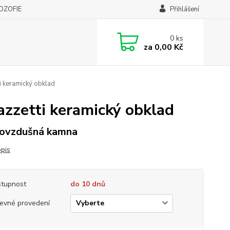
LOZOFIE
Přihlášení
0
ks
za
0,00 Kč
 keramický obklad
zzetti keramický obklad
ovzdušná kamna
opis
tupnost
do 10 dnů
evné provedení