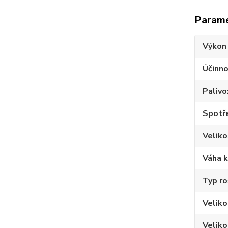
Param
Výkon
Účinno
Palivo
Spotře
Veliko
Váha 
Typ ro
Velik
Veliko