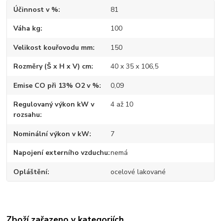
Účinnost v %
81
Váha kg
100
Velikost kouřovodu mm
150
Rozměry (Š x H x V) cm
40 x 35 x 106,5
Emise CO při 13% O2 v %
0,09
Regulovaný výkon kW v
4 až 10
rozsahu
Nominální výkon v kW
7
Napojení externího vzduchu
nemá
Opláštění
ocelové lakované
Zboží zařazeno v kategoriích