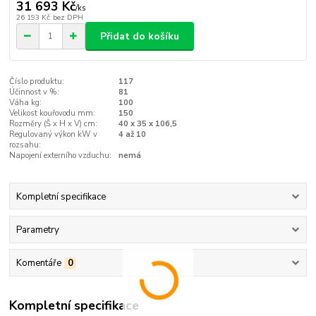
31 693 Kč
/
ks
26 193 Kč
bez DPH
Přidat do košíku
Číslo produktu:
117
Účinnost v %:
81
Váha kg:
100
Velikost kouřovodu mm:
150
Rozměry (Š x H x V) cm:
40 x 35 x 106,5
Regulovaný výkon kW v
4 až 10
rozsahu:
Napojení externího vzduchu:
nemá
Kompletní specifikace
Parametry
Komentáře
0
Kompletní specifikace