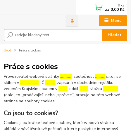
0
ks
za
0,00 Kč
Menu
Hledat
Úvod
Práce s cookies
Práce s cookies
Provozovatel webové stránky
………….
, společnost
………..
s.r.o., se
sídlem v
…………………
, IČ
………..
, zapsaná v obchodním rejstříku
vedeném Krajským soudem v
……….
, oddíl
……….
, vložka
……………..
(dále jen „prodávající“ nebo „správce“) pracuje na této webové
stránce se soubory cookies.
Co jsou to cookies?
Cookies jsou krátké textové soubory, které webová stránka
ukládá v návštěvníkově počítači, a které poskytuje internetový