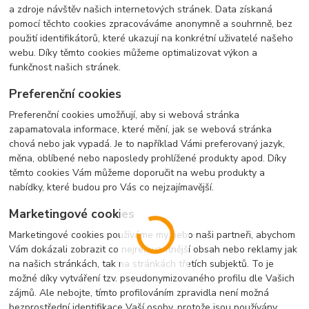
a zdroje návštěv našich internetových stránek. Data získaná
pomocí těchto cookies zpracováváme anonymně a souhrnně, bez
použití identifikátorů, které ukazují na konkrétní uživatelé našeho
webu. Díky těmto cookies můžeme optimalizovat výkon a
funkčnost našich stránek.
Preferenční cookies
Preferenční cookies umožňují, aby si webová stránka
zapamatovala informace, které mění, jak se webová stránka
chová nebo jak vypadá. Je to například Vámi preferovaný jazyk,
měna, oblíbené nebo naposledy prohlížené produkty apod. Díky
těmto cookies Vám můžeme doporučit na webu produkty a
nabídky, které budou pro Vás co nejzajímavější.
Marketingové cookies
Marketingové cookies používáme my nebo naši partneři, abychom
Vám dokázali zobrazit co nejrelevantnější obsah nebo reklamy jak
na našich stránkách, tak na stránkách třetích subjektů. To je
možné díky vytváření tzv. pseudonymizovaného profilu dle Vašich
zájmů. Ale nebojte, tímto profilováním zpravidla není možná
bezprostřední identifikace Vaší osoby, protože jsou používány