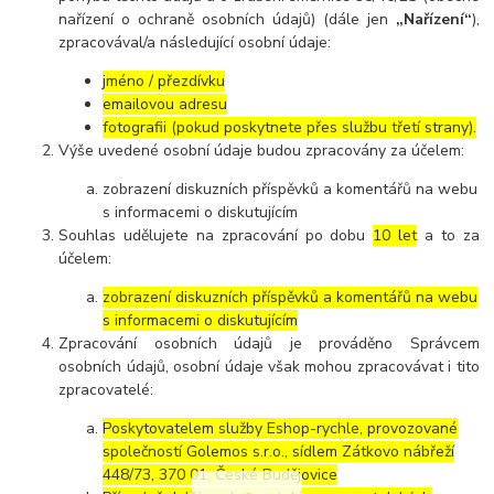
nařízení o ochraně osobních údajů) (dále jen
„Nařízení“
),
zpracovával/a následující osobní údaje:
jméno / přezdívku
emailovou adresu
fotografii (pokud poskytnete přes službu třetí strany).
Výše uvedené osobní údaje budou zpracovány za účelem:
zobrazení diskuzních příspěvků a komentářů na webu
s informacemi o diskutujícím
Souhlas udělujete na zpracování po dobu
10 let
a to za
účelem:
zobrazení diskuzních příspěvků a komentářů na webu
s informacemi o diskutujícím
Zpracování osobních údajů je prováděno Správcem
osobních údajů, osobní údaje však mohou zpracovávat i tito
zpracovatelé:
Poskytovatelem služby Eshop-rychle, provozované
společností Golemos s.r.o., sídlem Zátkovo nábřeží
448/73, 370 01, České Budějovice