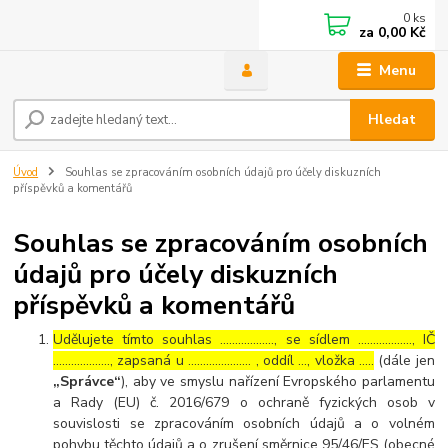
0
ks
za
0,00 Kč
Menu
Hledat
Úvod
Souhlas se zpracováním osobních údajů pro účely diskuzních
příspěvků a komentářů
Souhlas se zpracováním osobních
údajů pro účely diskuzních
příspěvků a komentářů
Udělujete tímto souhlas ……………..., se sídlem ………………, IČ
………………., zapsaná u ………………… , oddíl …, vložka …..
(dále jen
„Správce“
), aby ve smyslu nařízení Evropského parlamentu
a Rady (EU) č. 2016/679 o ochraně fyzických osob v
souvislosti se zpracováním osobních údajů a o volném
pohybu těchto údajů a o zrušení směrnice 95/46/ES (obecné