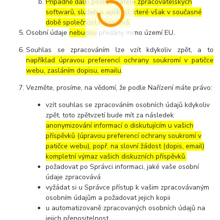
Případně další poskytovatelé zpracovatelských
softwarů, služeb a aplikací, které však v současné
době společnost nevyužívá.
Osobní údaje
nebudou
předány mimo území EU.
Souhlas se zpracováním lze vzít kdykoliv zpět, a to
například úpravou preferencí ochrany soukromí v patičce
webu, zasláním dopisu, emailu
.
Vezměte, prosíme, na vědomí, že podle Nařízení máte právo:
vzít souhlas se zpracováním osobních údajů kdykoliv
zpět, toto zpětvzetí bude mít za následek
anonymizování informací o diskutujícím u vašich
příspěvků (úpravou preferencí ochrany soukromí v
patičce webu), popř. na slovní žádost (dopis, email)
kompletní výmaz vašich diskuzních příspěvků.
požadovat po Správci informaci, jaké vaše osobní
údaje zpracovává
vyžádat si u Správce přístup k vašim zpracovávaným
osobním údajům a požadovat jejich kopii
u automatizovaně zpracovaných osobních údajů na
jejich přenositelnost