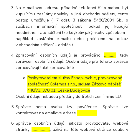
Na e-mailovou adresu, případně telefonní číslo mohou být
kupujícímu zasílány novinky a jiná obchodní sdělení, tento
postup umožňuje § 7 odst. 3 zákona č.480/2004 Sb., o
službách informační společnosti, pokud jej kupující
neodmítne. Tato sdělení lze kdykoliv jakýmkoliv způsobem –
například zasláním e-mailu nebo proklikem na odkaz
v obchodním sdělení – odhlásit.
Zpracování osobních údajů je prováděno
…………..
tedy
správcem osobních údajů. Osobní údaje pro tohoto správce
zpracovávají také zpracovatelé:
Poskytovatelem služby Eshop-rychle, provozované
společností Golemos s.r.o., sídlem Zátkovo nábřeží
448/73, 370 01, České Budějovice
Osobní údaje nebudou předány do třetích zemí mimo EU.
Správce nemá osobu tzv. pověřence. Správce lze
kontaktovat na emailové adrese
………………….
Správce osobních údajů, jakožto provozovatel webové
stránky
…………………
, užívá na této webové stránce soubory