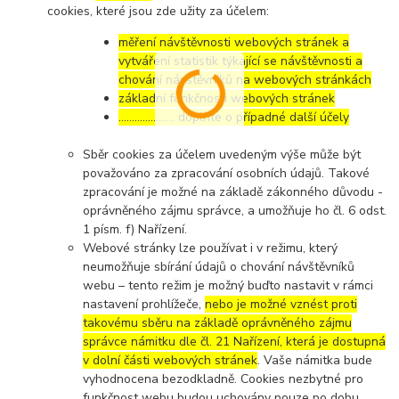
cookies, které jsou zde užity za účelem:
měření návštěvnosti webových stránek a
vytváření statistik týkající se návštěvnosti a
chování návštěvníků na webových stránkách
základní funkčnosti webových stránek
………………… doplňte o případné další účely
Sběr cookies za účelem uvedeným výše může být
považováno za zpracování osobních údajů. Takové
zpracování je možné na základě zákonného důvodu -
oprávněného zájmu správce, a umožňuje ho čl. 6 odst.
1 písm. f) Nařízení.
Webové stránky lze používat i v režimu, který
neumožňuje sbírání údajů o chování návštěvníků
webu – tento režim je možný buďto nastavit v rámci
nastavení prohlížeče,
nebo je možné vznést proti
takovému sběru na základě oprávněného zájmu
správce námitku dle čl. 21 Nařízení, která je dostupná
v dolní části webových stránek
. Vaše námitka bude
vyhodnocena bezodkladně. Cookies nezbytné pro
funkčnost webu budou uchovány pouze po dobu