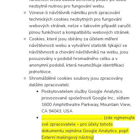
nezbytně nutnou pro fungování webu.
Vznese-li návštěvník námitku proti zpracování
technických cookies nezbytných pro fungování
webových stránek, nelze v takovém případě zaručit
plnou funkčnost a kompatibilitu webových stránek.
Cookies, které jsou sbírány za účelem měření
návštěvnosti webu a vytváření statistik týkající se
návštěvnosti a chování návštěvníků na webu, jsou
posuzovány v podobě hromadného celku a v
anonymní podobě, která neumožňuje identifikaci
jednotlivce.
Shromážděné cookies soubory jsou zpracovány
dalšími zpracovateli:
Poskytovatelem služby Google Analytics,
provozované společností Google Inc., sídlem
1600 Amphitheatre Parkway, Mountain View,
CA 94043, USA
……………………………………………………..… (zde vyjmenujte
své zpracovatele – pro účely tohoto
dokumentu zejména Google Analytics, popř.
Externí mailingový nástroj)