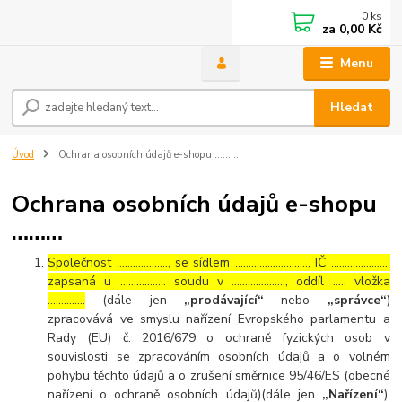
0
ks
za
0,00 Kč
Menu
Hledat
Úvod
Ochrana osobních údajů e-shopu ………
Ochrana osobních údajů e-shopu
………
Společnost ………………., se sídlem ………………………, IČ …………………,
zapsaná u …………….. soudu v ……………….., oddíl …., vložka
…………..
(dále jen
„prodávající“
nebo
„správce“
)
zpracovává ve smyslu nařízení Evropského parlamentu a
Rady (EU) č. 2016/679 o ochraně fyzických osob v
souvislosti se zpracováním osobních údajů a o volném
pohybu těchto údajů a o zrušení směrnice 95/46/ES (obecné
nařízení o ochraně osobních údajů)(dále jen
„Nařízení“
),