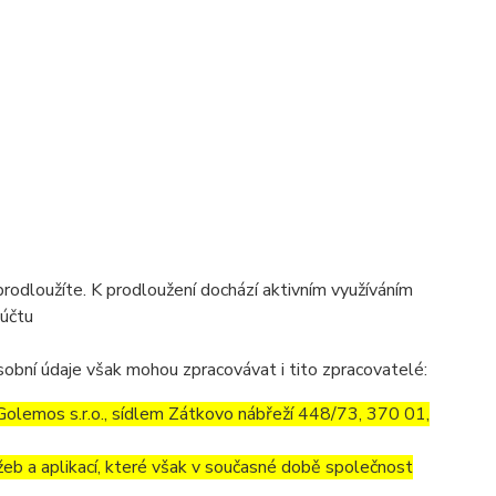
prodloužíte. K prodloužení dochází aktivním využíváním
 účtu
obní údaje však mohou zpracovávat i tito zpracovatelé:
olemos s.r.o., sídlem Zátkovo nábřeží 448/73, 370 01,
eb a aplikací, které však v současné době společnost