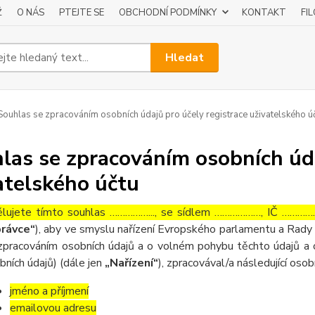
Ž
O NÁS
PTEJTE SE
OBCHODNÍ PODMÍNKY
KONTAKT
FI
Hledat
ouhlas se zpracováním osobních údajů pro účely registrace uživatelského ú
las se zpracováním osobních úda
atelského účtu
lujete tímto souhlas ……………..., se sídlem ………………, IČ ……………
rávce“
), aby ve smyslu nařízení Evropského parlamentu a Rady 
zpracováním osobních údajů a o volném pohybu těchto údajů a 
bních údajů) (dále jen
„Nařízení“
), zpracovával/a následující osob
jméno a příjmení
emailovou adresu