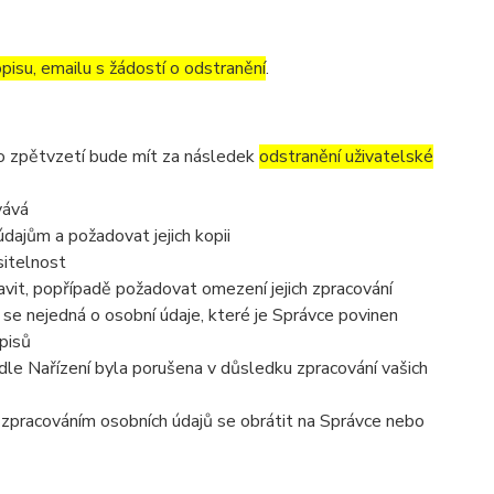
pisu, emailu s žádostí o odstranění
.
to zpětvzetí bude mít za následek
odstranění uživatelské
vává
dajům a požadovat jejich kopii
sitelnost
vit, popřípadě požadovat omezení jejich zpracování
se nejedná o osobní údaje, které je Správce povinen
pisů
dle Nařízení byla porušena v důsledku zpracování vašich
e zpracováním osobních údajů se obrátit na Správce nebo