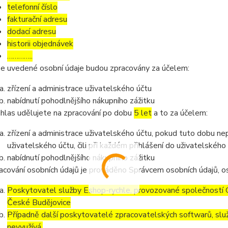
telefonní číslo
fakturační adresu
dodací adresu
historii objednávek
…………..
e uvedené osobní údaje budou zpracovány za účelem:
zřízení a administrace uživatelského účtu
nabídnutí pohodlnějšího nákupního zážitku
hlas udělujete na zpracování po dobu
5 let
a to za účelem:
zřízení a administrace uživatelského účtu, pokud tuto dobu ne
uživatelského účtu, čili při každém přihlášení do uživatelského
nabídnutí pohodlnějšího nákupního zážitku
acování osobních údajů je prováděno Správcem osobních údajů, os
Poskytovatel služby Eshop-rychle, provozované společností G
České Budějovice
Případně další poskytovatelé zpracovatelských softwarů, služ
nevyužívá.