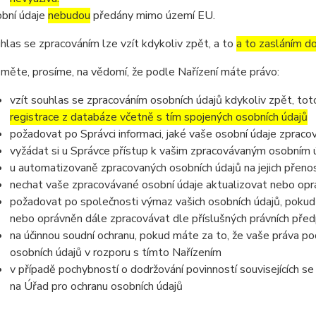
bní údaje
nebudou
předány mimo území EU.
hlas se zpracováním lze vzít kdykoliv zpět, a to
a to zasláním do
měte, prosíme, na vědomí, že podle Nařízení máte právo:
vzít souhlas se zpracováním osobních údajů kdykoliv zpět, to
registrace z databáze včetně s tím spojených osobních údajů
požadovat po Správci informaci, jaké vaše osobní údaje zpraco
vyžádat si u Správce přístup k vašim zpracovávaným osobním ú
u automatizovaně zpracovaných osobních údajů na jejich přeno
nechat vaše zpracovávané osobní údaje aktualizovat nebo opra
požadovat po společnosti výmaz vašich osobních údajů, pokud 
nebo oprávněn dále zpracovávat dle příslušných právních před
na účinnou soudní ochranu, pokud máte za to, že vaše práva po
osobních údajů v rozporu s tímto Nařízením
v případě pochybností o dodržování povinností souvisejících s
na Úřad pro ochranu osobních údajů