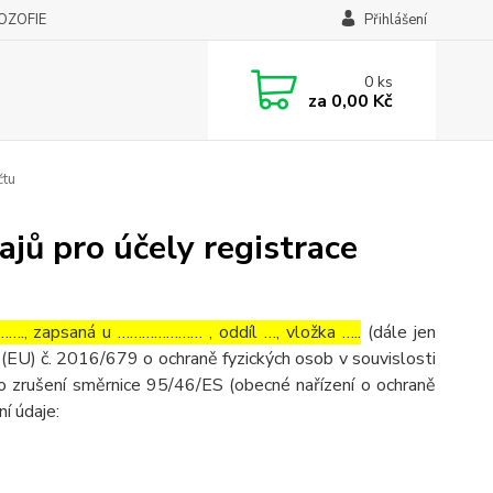
LOZOFIE
Přihlášení
0
ks
za
0,00 Kč
čtu
jů pro účely registrace
…., zapsaná u ………………… , oddíl …, vložka …..
(dále jen
(EU) č. 2016/679 o ochraně fyzických osob v souvislosti
o zrušení směrnice 95/46/ES (obecné nařízení o ochraně
ní údaje: