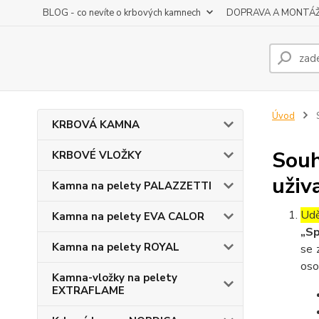
BLOG - co nevíte o krbových kamnech
DOPRAVA A MONTÁ
Úvod
S
KRBOVÁ KAMNA
Souh
KRBOVÉ VLOŽKY
uživ
Kamna na pelety PALAZZETTI
Udě
Kamna na pelety EVA CALOR
„Sp
Kamna na pelety ROYAL
se 
oso
Kamna-vložky na pelety
EXTRAFLAME