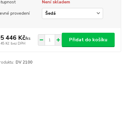
tupnost
Není skladem
evné provedení
5 446 Kč
/
ks
Přidat do košíku
145 Kč
bez DPH
roduktu:
DV 2100