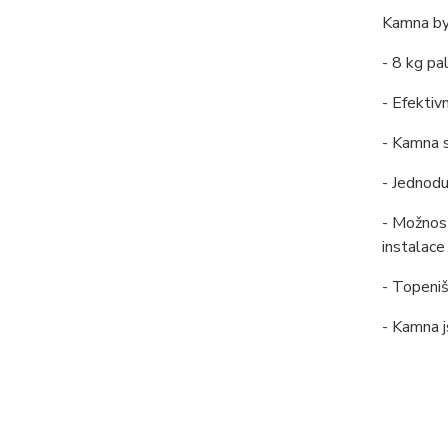
Kamna by
- 8 kg pa
- Efektiv
- Kamna s
- Jednodu
- Možnost
instalace
- Topeniš
- Kamna 