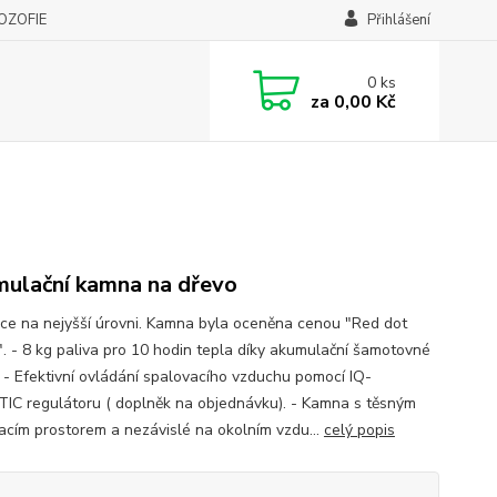
LOZOFIE
Přihlášení
0
ks
za
0,00 Kč
ulační kamna na dřevo
ce na nejyšší úrovni. Kamna byla oceněna cenou "Red dot
. - 8 kg paliva pro 10 hodin tepla díky akumulační šamotovné
. - Efektivní ovládání spalovacího vzduchu pomocí IQ-
IC regulátoru ( doplněk na objednávku). - Kamna s těsným
acím prostorem a nezávislé na okolním vzdu...
celý popis