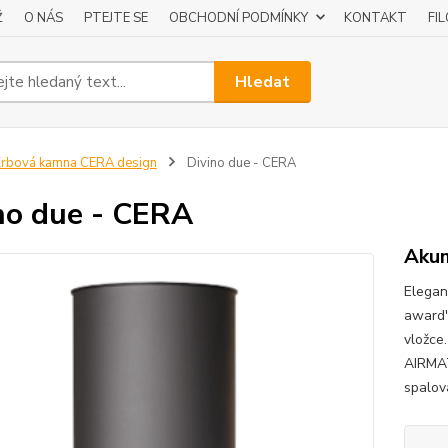
Ž
O NÁS
PTEJTE SE
OBCHODNÍ PODMÍNKY
KONTAKT
FI
Hledat
rbová kamna CERA design
Divino due - CERA
no due - CERA
Akum
Elegan
award"
vložce
AIRMAT
spalov