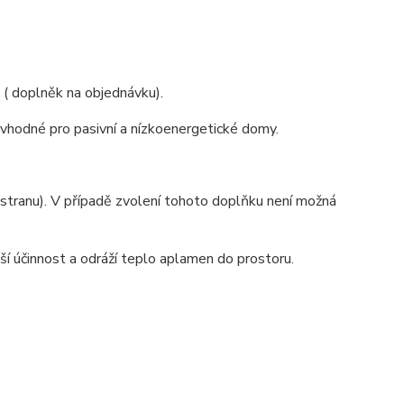
( doplněk na objednávku).
vhodné pro pasivní a nízkoenergetické domy.
 stranu). V případě zvolení tohoto doplňku není možná
í účinnost a odráží teplo aplamen do prostoru.