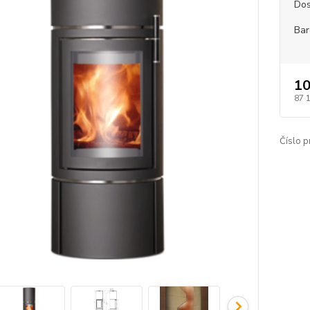
Dos
Bar
10
87 
Číslo p