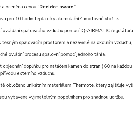
la oceněna cenou
"Red dot award"
.
liva pro 10 hodin tepla díky akumulační šamotovné vložce
.
ní ovládání spalovacího vzduchu pomocí IQ-AIRMATIC regulátoru 
 těsným spalovacím prostorem a nezávislé na okolním vzduchu, 
ché ovládní procesu spalovní pomocí jednoho táhla.
 objednání doplňku pro natáčení kamen do stran ( 60 na každou
 přívodu externího vzduchu.
tě obloženo unikátním materiálem Thermote, který zajišťuje vyšš
jsou vybavena vyjímatelným popelníkem pro snadnou údržbu.