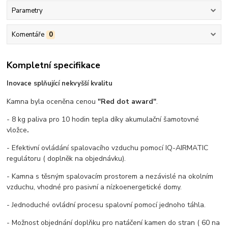
Parametry
Komentáře
0
Kompletní specifikace
Inovace splňující nekvyšší kvalitu
Kamna byla oceněna cenou
"Red dot award"
.
- 8 kg paliva pro 10 hodin tepla díky akumulační šamotovné
vložce
.
- Efektivní ovládání spalovacího vzduchu pomocí IQ-AIRMATIC
regulátoru ( doplněk na objednávku).
- Kamna s těsným spalovacím prostorem a nezávislé na okolním
vzduchu, vhodné pro pasivní a nízkoenergetické domy.
- Jednoduché ovládní procesu spalovní pomocí jednoho táhla.
- Možnost objednání doplňku pro natáčení kamen do stran ( 60 na