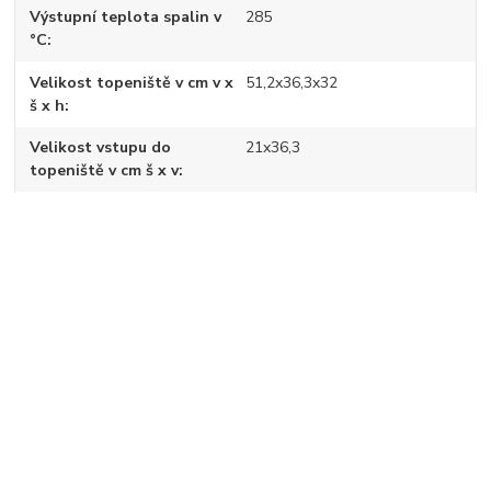
Výstupní teplota spalin v
285
°C
Velikost topeniště v cm v x
51,2x36,3x32
š x h
Velikost vstupu do
21x36,3
topeniště v cm š x v
Výška zadního připojení na
1498 - 1518
střed v mm
Průměrný obsah CO2 při
8,2
13% O2 v %
Emise prachu v mg/Nm3
35
Emise CO v mg/Nm3
1166
CnHm v mg/Nm3
88
NOx v mg/Nm3
116