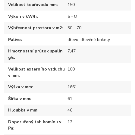
Velikost kouřovodu mm
150
Výkon v kW/h
5 - 8
Výhřevnost prostoru v m2
30 - 70
Palivo
dřevo, dřevěné brikety
Hmotnostní průtok spalin
7,47
g/s
Velikost externího vzduchu
100
v mm
Výška v mm
1661
Šířka v mm
61
Hloubka v mm
46
Doporučený tah komínu v
12
Pa