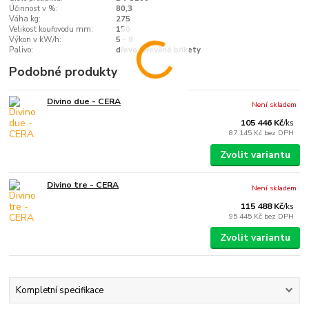
Účinnost v %:
80,3
Váha kg:
275
Velikost kouřovodu mm:
150
Výkon v kW/h:
5 - 8
Palivo:
dřevo, dřevěné brikety
Podobné produkty
Divino due - CERA
Není skladem
105 446 Kč
/
ks
87 145 Kč
bez DPH
Zvolit variantu
Divino tre - CERA
Není skladem
115 488 Kč
/
ks
95 445 Kč
bez DPH
Zvolit variantu
Kompletní specifikace