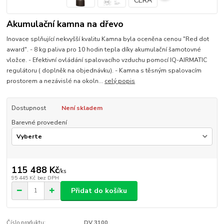
Akumulační kamna na dřevo
Inovace splňující nekvyšší kvalitu Kamna byla oceněna cenou "Red dot
award". - 8 kg paliva pro 10 hodin tepla díky akumulační šamotovné
vložce. - Efektivní ovládání spalovacího vzduchu pomocí IQ-AIRMATIC
regulátoru ( doplněk na objednávku). - Kamna s těsným spalovacím
prostorem a nezávislé na okoln...
celý popis
Dostupnost
Není skladem
Barevné provedení
115 488 Kč
/
ks
95 445 Kč
bez DPH
Přidat do košíku
Číslo produktu:
DV 3100