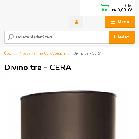
0
ks
za
0,00 Kč
Menu
Hledat
Úvod
Krbová kamna CERA design
Divino tre - CERA
Divino tre - CERA