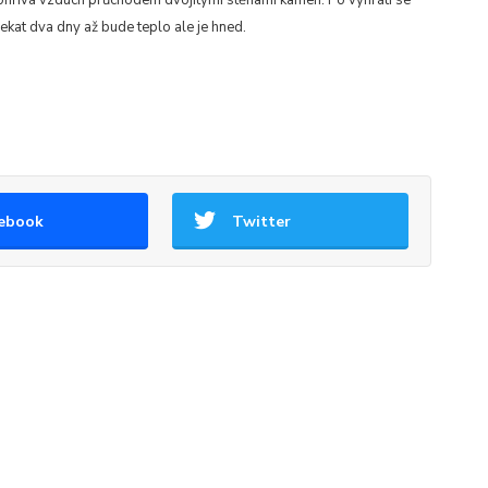
e ohřívá vzduch průchodem dvojitými stěnami kamen. Po vyhřátí se
ekat dva dny až bude teplo ale je hned.
ebook
Twitter