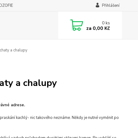
LOZOFIE
Přihlášení
0
ks
za
0,00 Kč
chaty a chalupy
aty a chalupy
rávné adrese.
o praskání kachlý- nic takového neznáme. Někdy je nutné vyměnit po