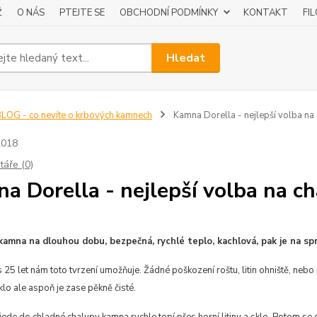
Ž
O NÁS
PTEJTE SE
OBCHODNÍ PODMÍNKY
KONTAKT
FI
Hledat
LOG - co nevíte o krbových kamnech
Kamna Dorella - nejlepší volba na 
2018
áře (0)
a Dorella - nejlepší volba na ch
amna na dlouhou dobu, bezpečná, rychlé teplo, kachlová, pak je na sp
 25 let nám toto tvrzení umožňuje. Žádné poškození roštu, litin ohniště, neb
klo ale aspoň je zase pěkně čisté.