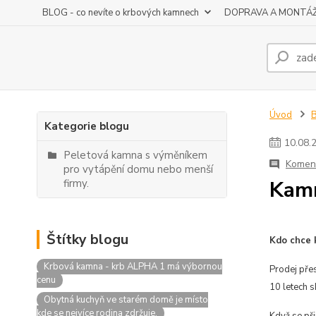
BLOG - co nevíte o krbových kamnech
DOPRAVA A MONTÁ
Úvod
B
Kategorie blogu
10
.
08
.
Peletová kamna s výměníkem
Koment
pro vytápění domu nebo menší
Kamn
firmy.
Štítky blogu
Kdo chce k
Krbová kamna - krb ALPHA 1 má výbornou
Prodej přes
cenu
10 letech s
Obytná kuchyň ve starém domě je místo
kde se nejvíce rodina zdržuje.