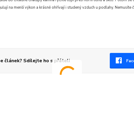
jede do chladné chalupy kamna rychle topí přes horní litinu a sklo. Potom s
lují na menší výkon a krásně ohřívají i studený vzduch u podlahy. Nemusíte č
se článek? Sdílejte ho s přáteli
Fac