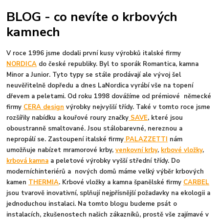
BLOG - co nevíte o krbových
kamnech
V roce 1996 jsme dodali první kusy výrobků italské firmy
NORDICA
do české republiky. Byl to sporák Romantica, kamna
Minor a Junior. Tyto typy se stále prodávají ale vývoj šel
neuvěřitelně dopředu a dnes LaNordica vyrábí vše na topení
dřevem a peletami. Od roku 1998 dovážíme od prémiové německé
firmy
CERA design
výrobky nejvyšší třídy. Také v tomto roce jsme
rozšířily nabídku a kouřové roury značky
SAVE
, které jsou
oboustranně smaltované. Jsou stálobarevné, nereznou a
nepropálí se. Zastoupení italské firmy
PALAZZETTI
nám
umožňuje nabízet mramorové krby,
venkovní krby
,
krbové vložky
,
krbová kamna
a peletové výrobky vyšší střední třídy. Do
moderníchinteriérů a nových domů máme velký výběr krbových
kamen
THERMIA
. Krbové vložky a kamna španělské firmy
CARBEL
jsou tvarově inovativní, splňují nejpřísnější požadavky na ekologii a
jednoduchou instalaci. Na tomto blogu budeme psát o
instalacích, zkušenostech našich zákazníků, prostě vše zajímavé v