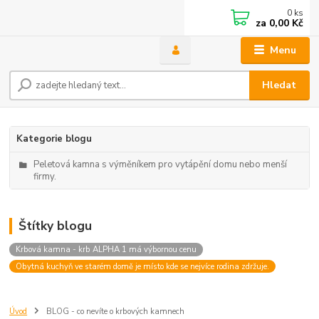
0
ks
za
0,00 Kč
Menu
Hledat
Kategorie blogu
Peletová kamna s výměníkem pro vytápění domu nebo menší
firmy.
Štítky blogu
Krbová kamna - krb ALPHA 1 má výbornou cenu
Obytná kuchyň ve starém domě je místo kde se nejvíce rodina zdržuje.
Úvod
BLOG - co nevíte o krbových kamnech