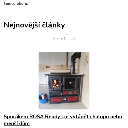
tomto oboru.
Nejnovější články
strana
z 1
Sporákem ROSA Ready lze vytápět chalupu nebo
menší dům