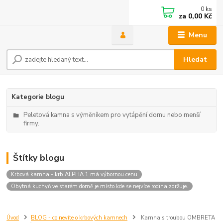
0
ks
za
0,00 Kč
Menu
Hledat
Kategorie blogu
Peletová kamna s výměníkem pro vytápění domu nebo menší
firmy.
Štítky blogu
Krbová kamna - krb ALPHA 1 má výbornou cenu
Obytná kuchyň ve starém domě je místo kde se nejvíce rodina zdržuje.
Úvod
BLOG - co nevíte o krbových kamnech
Kamna s troubou OMBRETA