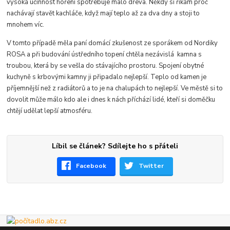
vysoká účinnost hoření spotřebuje málo dřeva. Někdy si říkám proč
nachávají stavět kachláče, když mají teplo až za dva dny a stoji to
mnohem víc.
V tomto případě měla paní domácí zkušenost ze sporákem od Nordiky
ROSA a při budování ústředního topení chtěla nezávislá kamna s
troubou, která by se vešla do stávajícího prostoru. Spojení obytné
kuchyně s krbovými kamny ji připadalo nejlepší. Teplo od kamen je
příjemnější než z radiátorů a to je na chalupách to nejlepší. Ve městě si to
dovolit může málo kdo ale i dnes k nách příchází lidé, kteří si doměčku
chtějí udělat lepší atmosféru.
Líbil se článek? Sdílejte ho s přáteli
Facebook
Twitter