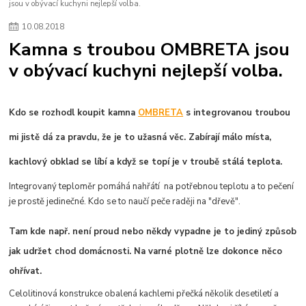
jsou v obývací kuchyni nejlepší volba.
10
.
08
.
2018
Kamna s troubou OMBRETA jsou
v obývací kuchyni nejlepší volba.
Kdo se rozhodl koupit kamna
OMBRETA
s integrovanou troubou
mi jistě dá za pravdu, že je to užasná věc. Zabírají málo místa,
kachlový obklad se líbí a když se topí je v troubě stálá teplota.
Integrovaný teploměr pomáhá nahřátí na potřebnou teplotu a to pečení
je prostě jedinečné. Kdo se to naučí peče raději na "dřevě".
Tam kde např. není proud nebo někdy vypadne je to jediný způsob
jak udržet chod domácnosti. Na varné plotně lze dokonce něco
ohřívat.
Celolitinová konstrukce obalená kachlemi přečká několik desetiletí a