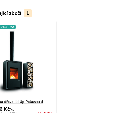
jící zboží
1
a ZDARMA
a dřevo Iki Up Palazzetti
6 Kč
/
ks