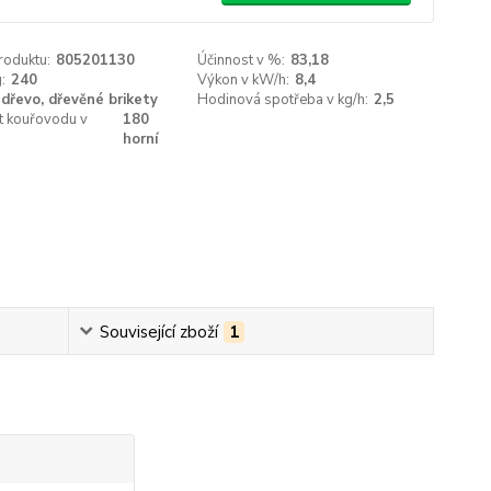
roduktu:
805201130
Účinnost v %:
83,18
:
240
Výkon v kW/h:
8,4
dřevo, dřevěné brikety
Hodinová spotřeba v kg/h:
2,5
t kouřovodu v
180
horní
Související zboží
1