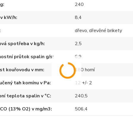
kg
240
 v kW/h
8,4
dřevo, dřevěné brikety
vá spotřeba v kg/h
2,5
stní průtok spalin g/s
6,9
ost kouřovodu v mm
180 horní
učený tah komínu v Pa
12 +/- 2
ní teplota spalin v °C
240,5
 CO (13% O2) v mg/m3
506,4