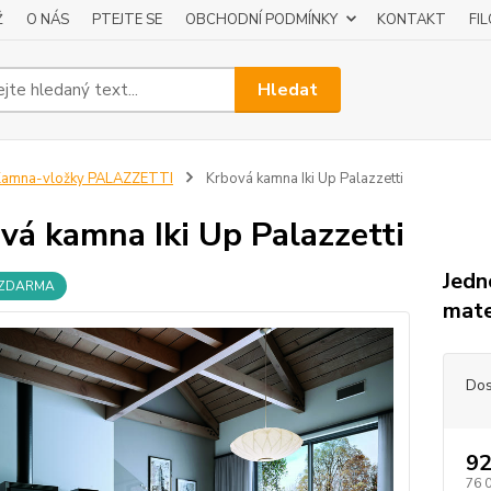
Ž
O NÁS
PTEJTE SE
OBCHODNÍ PODMÍNKY
KONTAKT
FI
Hledat
Kamna-vložky PALAZZETTI
Krbová kamna Iki Up Palazzetti
vá kamna Iki Up Palazzetti
Jedn
 ZDARMA
mate
Dos
92
76 