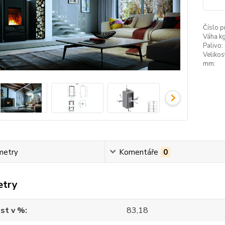
Číslo p
Váha kg
Palivo:
Velikos
mm:
metry
Komentáře
0
etry
st v %
83,18