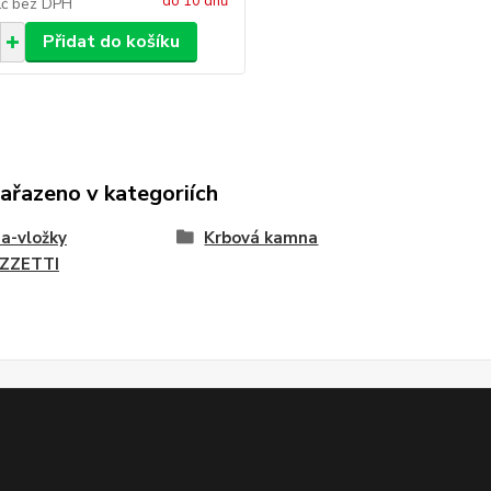
do 10 dnů
Kč
bez DPH
Přidat do košíku
zařazeno v kategoriích
a-vložky
Krbová kamna
ZZETTI