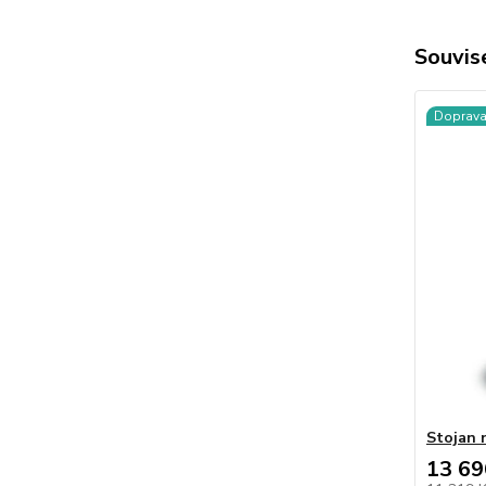
Souvise
Doprav
Stojan n
13 69