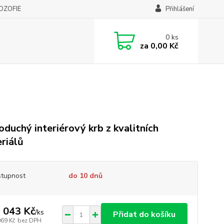
LOZOFIE
Přihlášení
0
ks
za
0,00 Kč
oduchý interiérový krb z kvalitních
riálů
tupnost
do 10 dnů
 043 Kč
/
ks
Přidat do košíku
069 Kč
bez DPH