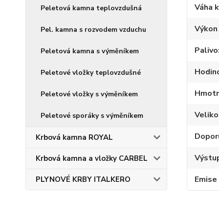
Váha 
Peletová kamna teplovzdušná
Výkon
Pel. kamna s rozvodem vzduchu
Palivo
Peletová kamna s výměníkem
Hodino
Peletové vložky teplovzdušné
Hmotno
Peletové vložky s výměníkem
Velik
Peletové sporáky s výměníkem
Dopor
Krbová kamna ROYAL
Výstup
Krbová kamna a vložky CARBEL
Emise
PLYNOVÉ KRBY ITALKERO