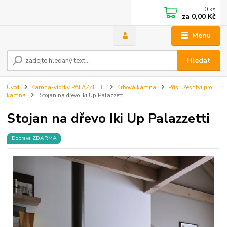
0
ks
za
0,00 Kč
Menu
Hledat
Úvod
Kamna-vložky PALAZZETTI
Krbová kamna
Příslušesntví pro
kamna
Stojan na dřevo Iki Up Palazzetti
Stojan na dřevo Iki Up Palazzetti
Doprava ZDARMA