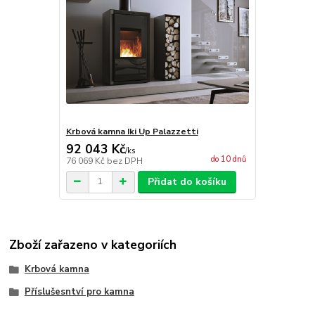
Krbová kamna Iki Up Palazzetti
92 043 Kč
/
ks
do 10 dnů
76 069 Kč
bez DPH
Přidat do košíku
Zboží zařazeno v kategoriích
Krbová kamna
Příslušesntví pro kamna