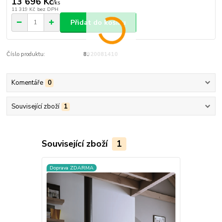
13 696 Kč
/
ks
11 319 Kč
bez DPH
Přidat do košíku
Číslo produktu:
8920081410
Komentáře
0
Související zboží
1
Související zboží
1
Doprava ZDARMA