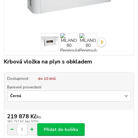
Krbová vložka na plyn s obkladem
Dostupnost
do 10 dnů
Barevné provedení
219 878 Kč
/
ks
181 717 Kč
bez DPH
Přidat do košíku