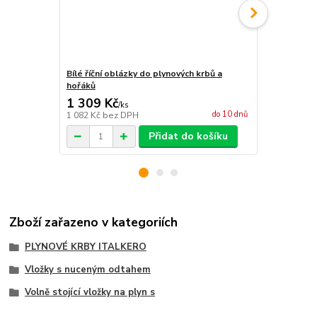
Bílé říční oblázky do plynových krbů a
Imitace dře
hořáků
1 309 Kč
9 325 Kč
/
ks
do 10 dnů
1 082 Kč
bez DPH
7 707 Kč
bez
Přidat do košíku
Zboží zařazeno v kategoriích
PLYNOVÉ KRBY ITALKERO
Vložky s nuceným odtahem
Volně stojící vložky na plyn s