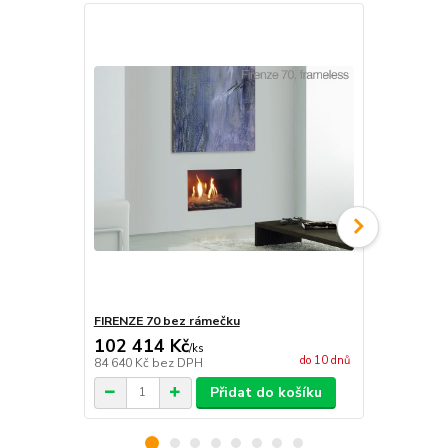
Doprava ZD
FIRENZE 70 bez rámečku
FIRENZE 70Q
102 414 Kč
133 825
/
ks
do 10 dnů
84 640 Kč
bez DPH
110 599 Kč
b
Přidat do košíku