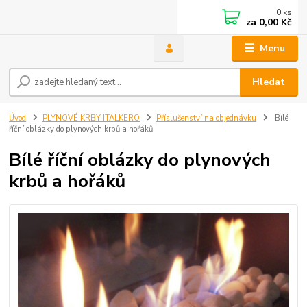
0
ks
za
0,00 Kč
Menu
Hledat
Úvod
PLYNOVÉ KRBY ITALKERO
Příslušenství na objednávku
Bílé
říční oblázky do plynových krbů a hořáků
Bílé říční oblázky do plynových
krbů a hořáků