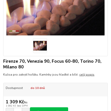
Firenze 70, Venezia 90, Focus 60-80, Torino 70,
Milano 80
Kulisa pro zakrytí hořáku. Kamínky jsou hladké a bílé.
celý popis
Dostupnost
do 10 dnů
1 309 Kč
/
ks
1 082 Kč
bez DPH