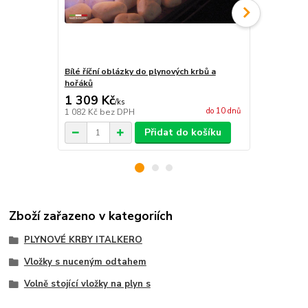
Bílé říční oblázky do plynových krbů a
Imitace dře
hořáků
1 309 Kč
9 325 Kč
/
ks
do 10 dnů
1 082 Kč
bez DPH
7 707 Kč
bez
Přidat do košíku
Zboží zařazeno v kategoriích
PLYNOVÉ KRBY ITALKERO
Vložky s nuceným odtahem
Volně stojící vložky na plyn s