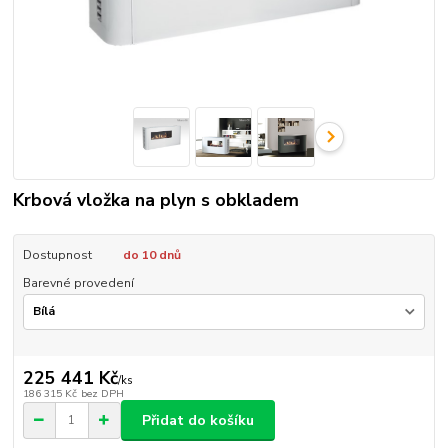
Krbová vložka na plyn s obkladem
Dostupnost
do 10 dnů
Barevné provedení
225 441 Kč
/
ks
186 315 Kč
bez DPH
Přidat do košíku