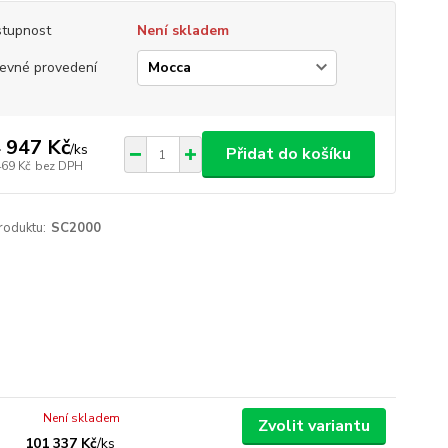
tupnost
Není skladem
evné provedení
 947 Kč
/
ks
Přidat do košíku
469 Kč
bez DPH
roduktu:
SC2000
Není skladem
Zvolit variantu
101 337 Kč
/
ks