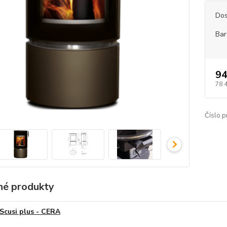
Dos
Bar
94
78 
Číslo p
é produkty
Scusi plus - CERA