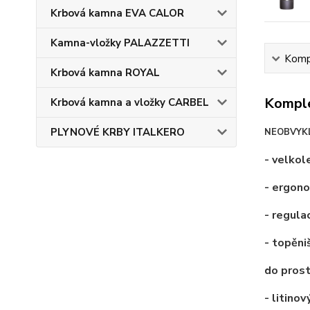
Krbová kamna EVA CALOR
Kamna-vložky PALAZZETTI
Kompl
Krbová kamna ROYAL
Komple
Krbová kamna a vložky CARBEL
PLYNOVÉ KRBY ITALKERO
NEOBVYKL
- velkol
- ergono
- regula
- topěni
do pros
- litino