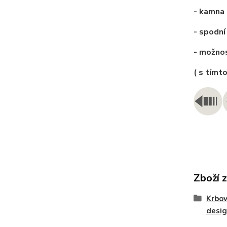
- kamna 
- spodní
- možno
( s tímt
Zboží 
Krbo
desi