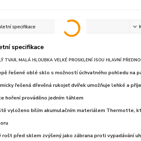
etní specifikace
tní specifikace
Ý TVAR, MALÁ HLOUBKA VELKÉ PROSKLENÍ JSOU HLAVNÍ PŘEDN
epě řešené oblé sklo s možností úchvatného pohledu na 
micky řešená dřevěná rukojeť dvířek umožňuje lehké a příj
ce hoření prováděno jedním táhlem
ště vyloženo bílím akumulačním materiálem Thermotte, kt
toru
vý rošt před sklem zvýšený jako zábrana proti vypadávání uh