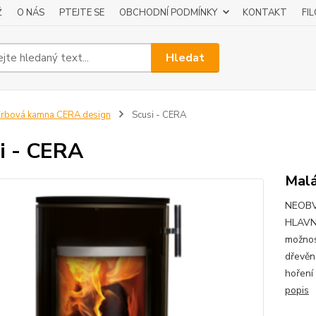
Ž
O NÁS
PTEJTE SE
OBCHODNÍ PODMÍNKY
KONTAKT
FI
Hledat
rbová kamna CERA design
Scusi - CERA
i - CERA
Malá
NEOBV
HLAVNÍ
možnos
dřevěn
hoření
popis