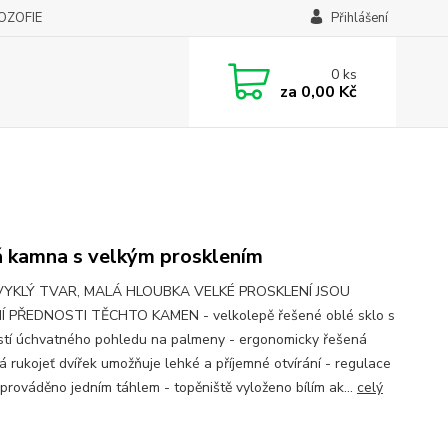
LOZOFIE
Přihlášení
0
ks
za
0,00 Kč
 kamna s velkým prosklením
YKLÝ TVAR, MALÁ HLOUBKA VELKÉ PROSKLENÍ JSOU
 PŘEDNOSTI TĚCHTO KAMEN - velkolepě řešené oblé sklo s
tí úchvatného pohledu na palmeny - ergonomicky řešená
á rukojeť dvířek umožňuje lehké a příjemné otvírání - regulace
 prováděno jedním táhlem - topěniště vyloženo bílím ak...
celý