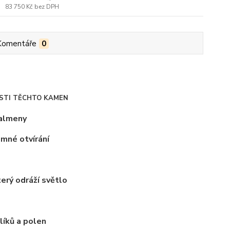
83 750 Kč
bez DPH
Komentáře
0
OSTI TĚCHTO KAMEN
palmeny
emné otvírání
erý odráží světlo
líků a polen