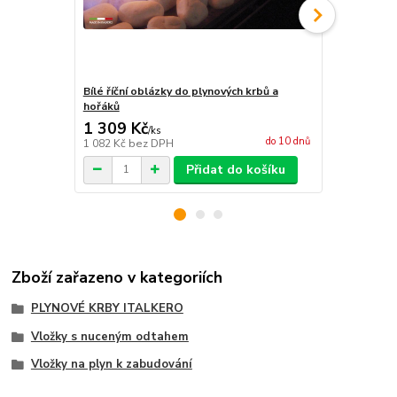
Bílé říční oblázky do plynových krbů a
Imitace dře
hořáků
1 309 Kč
9 325 Kč
/
ks
do 10 dnů
1 082 Kč
bez DPH
7 707 Kč
bez
Přidat do košíku
Zboží zařazeno v kategoriích
PLYNOVÉ KRBY ITALKERO
Vložky s nuceným odtahem
Vložky na plyn k zabudování