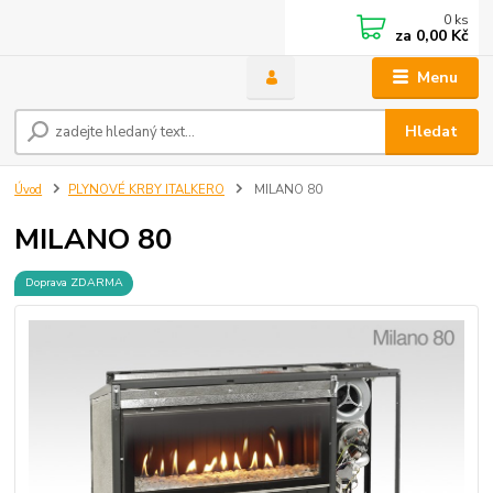
0
ks
za
0,00 Kč
Menu
Hledat
Úvod
PLYNOVÉ KRBY ITALKERO
MILANO 80
MILANO 80
Doprava ZDARMA