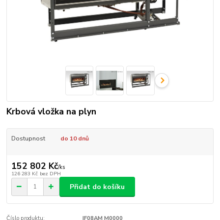
Krbová vložka na plyn
Dostupnost
do 10 dnů
152 802 Kč
/
ks
126 283 Kč
bez DPH
Přidat do košíku
Číslo produktu:
IF08AM M0000