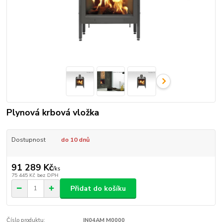
Plynová krbová vložka
Dostupnost
do 10 dnů
91 289 Kč
/
ks
75 445 Kč
bez DPH
Přidat do košíku
Číslo produktu:
IN04AM M0000