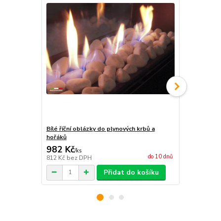
Bílé říční oblázky do plynových krbů a
Imitace dře
hořáků
982 Kč
6 871 Kč
/
ks
do 10 dnů
812 Kč
bez DPH
5 679 Kč
bez
Přidat do košíku