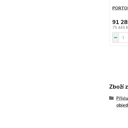
PORTOF
91 28
75 445 
Zboží 
Přísl
obje