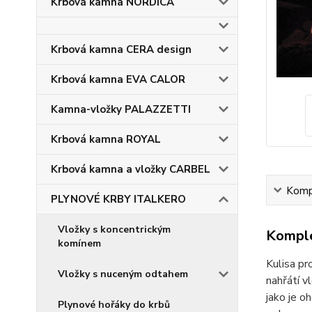
Krbová kamna NORDICA
Krbová kamna CERA design
Krbová kamna EVA CALOR
Kamna-vložky PALAZZETTI
Krbová kamna ROYAL
Krbová kamna a vložky CARBEL
Kompl
PLYNOVÉ KRBY ITALKERO
Vložky s koncentrickým
Komple
komínem
Kulisa pr
Vložky s nuceným odtahem
nahřátí v
jako je o
Plynové hořáky do krbů