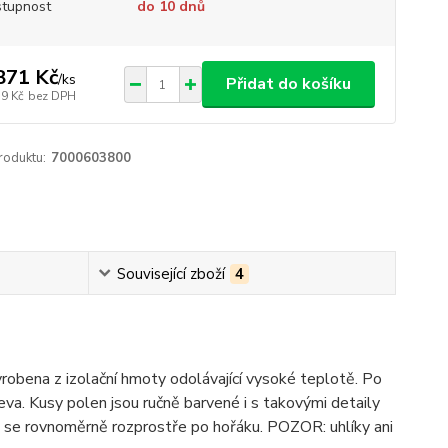
tupnost
do 10 dnů
871 Kč
/
ks
Přidat do košíku
79 Kč
bez DPH
roduktu:
7000603800
Související zboží
4
vyrobena z izolační hmoty odolávající vysoké teplotě. Po
eva. Kusy polen jsou ručně barvené i s takovými detaily
teré se rovnoměrně rozprostře po hořáku. POZOR: uhlíky ani