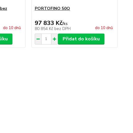
bez
PORTOFINO 50Q
PO
97 833 Kč
11
/
ks
do 10 dnů
do 10 dnů
80 854 Kč
bez DPH
92
šíku
Přidat do košíku