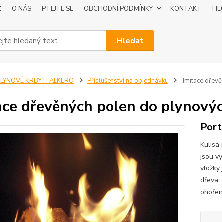
Ž
O NÁS
PTEJTE SE
OBCHODNÍ PODMÍNKY
KONTAKT
FI
Hledat
PLYNOVÉ KRBY ITALKERO
Příslušenství na objednávku
Imitace dřevě
ace dřevěných polen do plynový
Port
Kulisa 
jsou vy
vložky
dřeva. 
ohoření