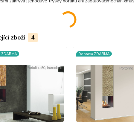
smí zakrývat jenodlivé trysky hořáku ani zapalovacímechanixmus
jící zboží
4
a ZDARMA
Doprava ZDARMA