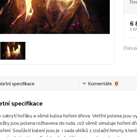
Dos
6 
5 6
Číslo p
etní specifikace
Komentáře
0
tní specifikace
o zakrytí hořáku a věrná kulisa hoření dřeva. Vnitřní polena jsou 
ložky jsou polena rožhavena do ruda, což věrně simuluje hoření dř
hoření. Součástí balení jsou je i sada uhlíků z izolační hmoty, k