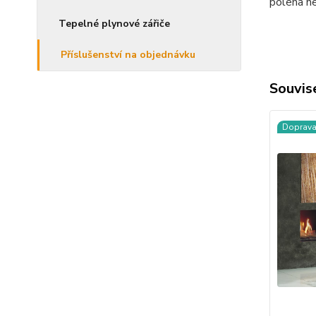
polena ne
Tepelné plynové zářiče
Příslušenství na objednávku
Souvise
Doprav