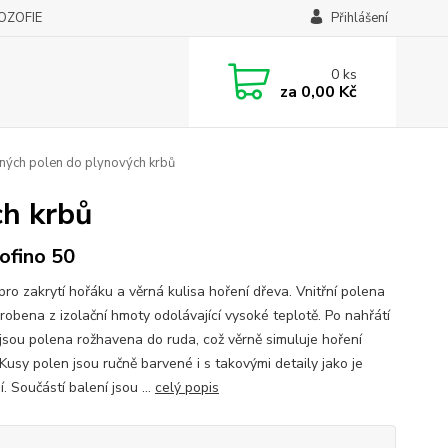
LOZOFIE
Přihlášení
0
ks
za
0,00 Kč
ných polen do plynových krbů
ch krbů
ofino 50
pro zakrytí hořáku a věrná kulisa hoření dřeva. Vnitřní polena
robena z izolační hmoty odolávající vysoké teplotě. Po nahřátí
 jsou polena rožhavena do ruda, což věrně simuluje hoření
Kusy polen jsou ručně barvené i s takovými detaily jako je
. Součástí balení jsou ...
celý popis