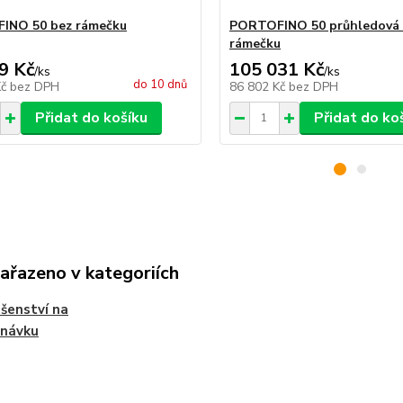
INO 50 bez rámečku
PORTOFINO 50 průhledová 
rámečku
9 Kč
105 031 Kč
/
ks
/
ks
do 10 dnů
Kč
bez DPH
86 802 Kč
bez DPH
Přidat do košíku
Přidat do ko
zařazeno v kategoriích
ušenství na
dnávku