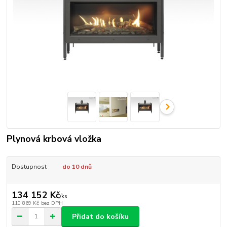
Plynová krbová vložka
Dostupnost
do 10 dnů
134 152 Kč
/
ks
110 869 Kč
bez DPH
Přidat do košíku