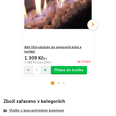
Bílé říční oblázky do plynových krbů a
Imitace dře
hořáků
1 309 Kč
9 325 Kč
/
ks
do 10 dnů
1 082 Kč
bez DPH
7 707 Kč
bez
Přidat do košíku
Zboží zařazeno v kategoriích
Vložky s koncentrickým komínem